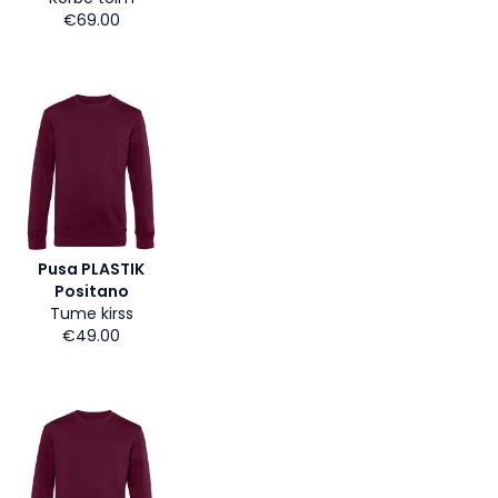
€69.00
Pusa PLASTIK
Positano
Tume kirss
€49.00