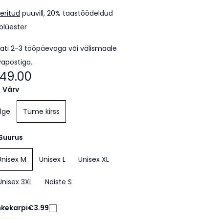
eeritud
puuvill, 20% taastöödeldud
olüester
ati 2-3 tööpäevaga
või välismaale
vapostiga.
49.00
Värv
lge
Tume kirss
Suurus
Unisex M
Unisex L
Unisex XL
Unisex 3XL
Naiste S
nkekarpi
€3.99