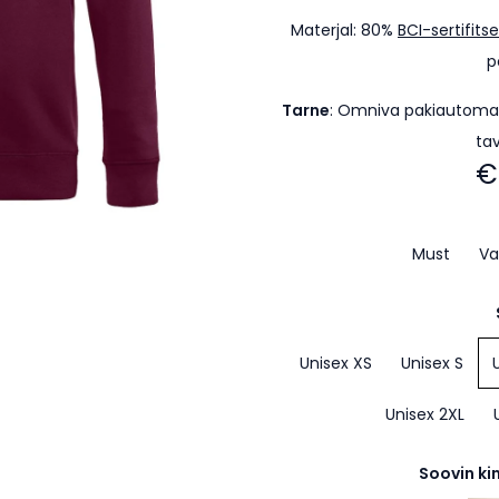
Materjal: 80%
BCI-sertifits
p
Tarne
: Omniva pakiautoma
ta
€
Must
Va
Unisex XS
Unisex S
Unisex 2XL
Soovin ki