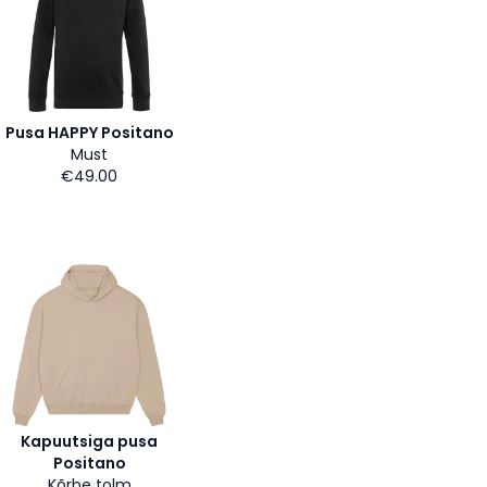
Pusa HAPPY Positano
Must
€49.00
Kapuutsiga pusa
Positano
Kõrbe tolm