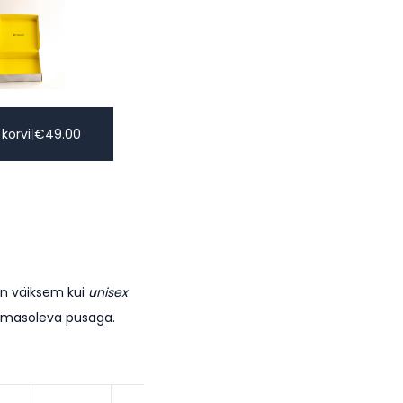
 korvi
|
€
49.00
on väiksem kui
unisex
lemasoleva pusaga.