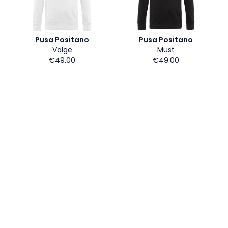
Pusa Positano
Pusa Positano
Valge
Must
€49.00
€49.00