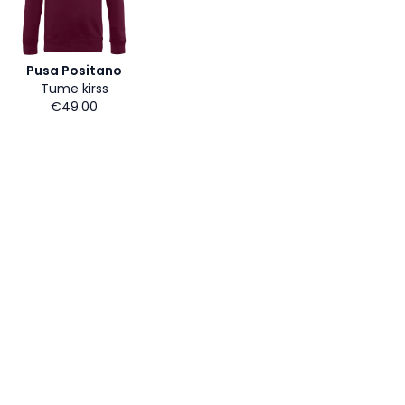
Pusa Positano
Tume kirss
€49.00