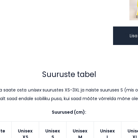
Lisa
Suuruste tabel
sa saate osta
unisex
suurustes XS-3XL ja naiste suuruses S (mis 
alt saad endale sobiliku pusa, kui saad mõõte võrrelda mõne o
Suurused (cm):
ste
Unisex
Unisex
Unisex
Unisex
Unis
XS
S
M
L
XL