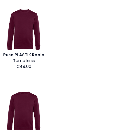
Pusa PLASTIK Rapla
Tume kirss
€49.00