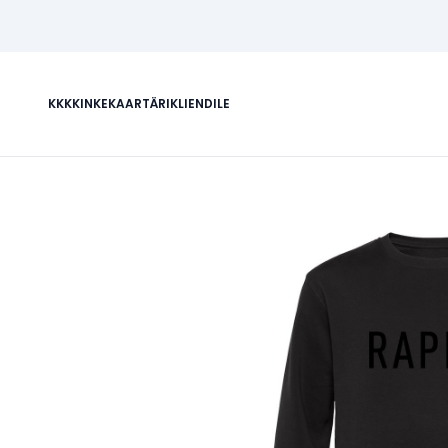
KKK
KINKEKAART
ÄRIKLIENDILE