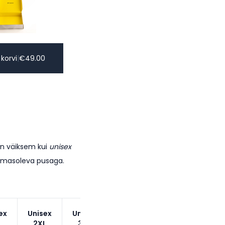
 korvi
|
€
49.00
on väiksem kui
unisex
lemasoleva pusaga.
ex
Unisex
Unisex
2XL
3XL