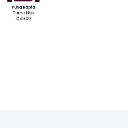
Pusa Rapla
Tume kirss
€49.00