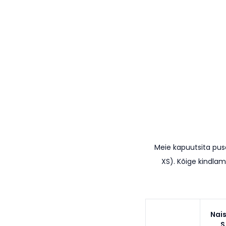
Meie kapuutsita pu
XS). K
õige kindlam
Nai
S