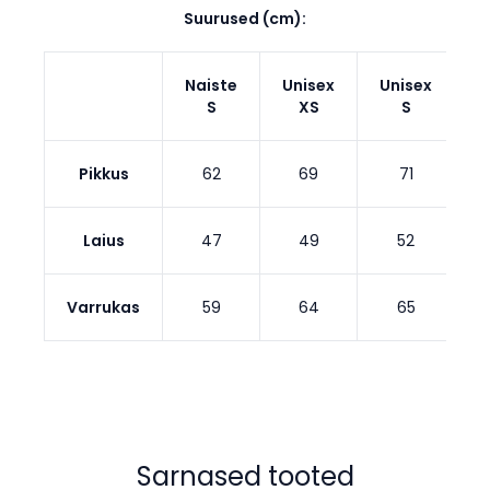
Suurused (cm):
Naiste
Unisex
Unisex
U
S
XS
S
Pikkus
62
69
71
Laius
47
49
52
Varrukas
59
64
65
Sarnased tooted