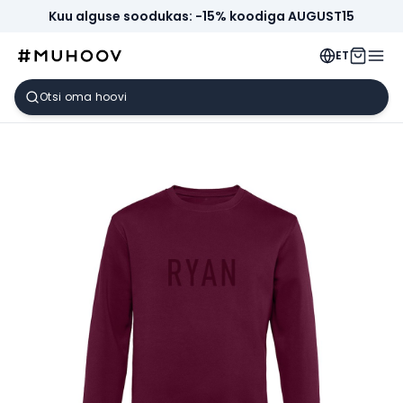
Kuu alguse soodukas: -15% koodiga AUGUST15
ET