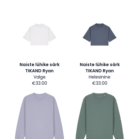
Naiste lühike särk
Naiste lühike särk
TIKAND Ryan
TIKAND Ryan
Valge
Helesinine
€33.00
€33.00