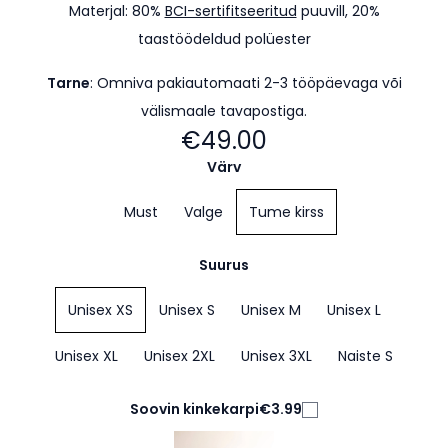
Materjal: 80%
BCI-sertifitseeritud
puuvill, 20%
taastöödeldud polüester
Tarne
: Omniva pakiautomaati 2-3 tööpäevaga
või
välismaale tavapostiga.
€49.00
Värv
Must
Valge
Tume kirss
Suurus
Unisex XS
Unisex S
Unisex M
Unisex L
Unisex XL
Unisex 2XL
Unisex 3XL
Naiste S
Soovin kinkekarpi
€3.99