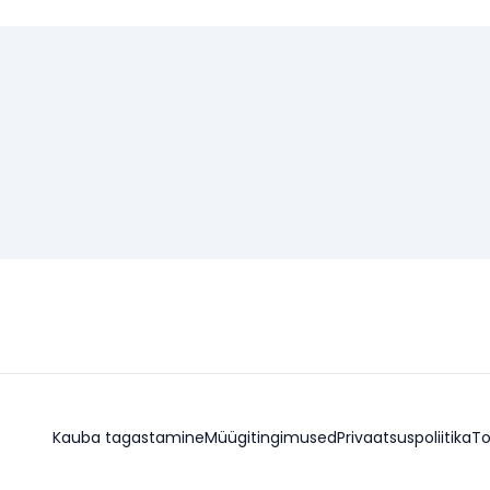
Kauba tagastamine
Müügitingimused
Privaatsuspoliitika
To