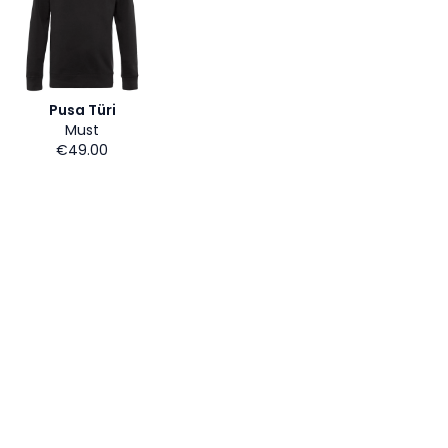
Pusa Türi
Must
€49.00