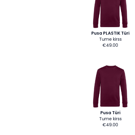
Pusa PLASTIK Türi
Tume kirss
€49.00
Pusa Türi
Tume kirss
€49.00