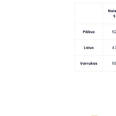
Nai
S
Pikkus
6
Laius
4
Varrukas
5