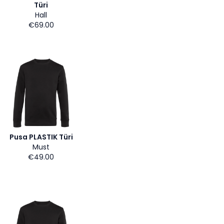
Türi
Hall
€69.00
Pusa PLASTIK Türi
Must
€49.00