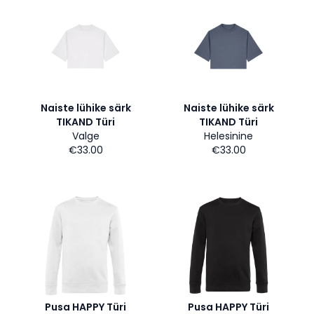
Naiste lühike särk
Naiste lühike särk
TIKAND Türi
TIKAND Türi
Valge
Helesinine
€33.00
€33.00
Pusa HAPPY Türi
Pusa HAPPY Türi