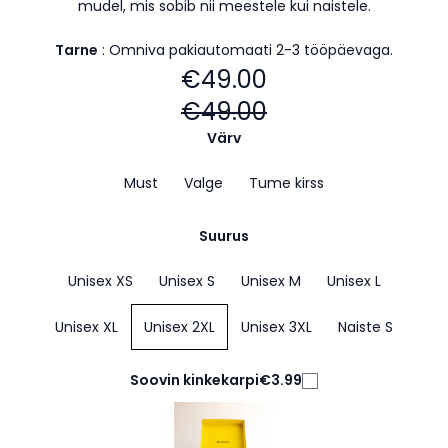
mudel, mis sobib nii meestele kui naistele.
Tarne
: Omniva pakiautomaati 2-3 tööpäevaga.
€49.00
€49.00
Värv
Must
Valge
Tume kirss
Suurus
Unisex XS
Unisex S
Unisex M
Unisex L
Unisex XL
Unisex 2XL
Unisex 3XL
Naiste S
Soovin kinkekarpi
€3.99