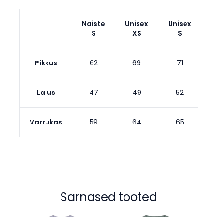
Naiste
Unisex
Unisex
U
S
XS
S
Pikkus
62
69
71
Laius
47
49
52
Varrukas
59
64
65
Sarnased tooted