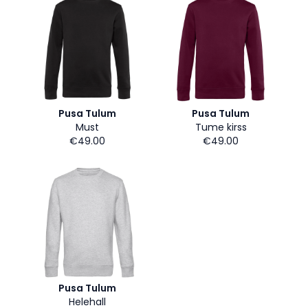
Pusa Tulum
Pusa Tulum
Must
Tume kirss
€49.00
€49.00
Pusa Tulum
Helehall