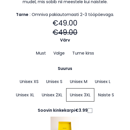
mudel, mis sobib nii meestele kui naistele.
Tarne
: Omniva pakiautomaati 2-3 tööpäevaga.
€49.00
€49.00
Värv
Must
Valge
Tume kirss
Suurus
Unisex XS
Unisex S
Unisex M
Unisex L
Unisex XL
Unisex 2XL
Unisex 3XL
Naiste S
Soovin kinkekarpi
€3.99