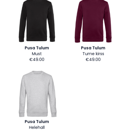
Pusa Tulum
Pusa Tulum
Must
Tume kirss
€49.00
€49.00
Pusa Tulum
Helehall