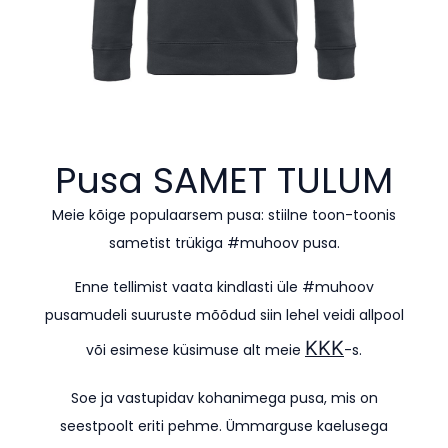
Pusa SAMET
TULUM
Meie kõige populaarsem pusa: stiilne toon-toonis
sametist trükiga #muhoov pusa.
Enne tellimist vaata kindlasti üle #muhoov
pusamudeli suuruste mõõdud siin lehel veidi allpool
KKK
või esimese küsimuse alt meie
-s.
Soe ja vastupidav kohanimega pusa, mis on
seestpoolt eriti pehme. Ümmarguse kaelusega