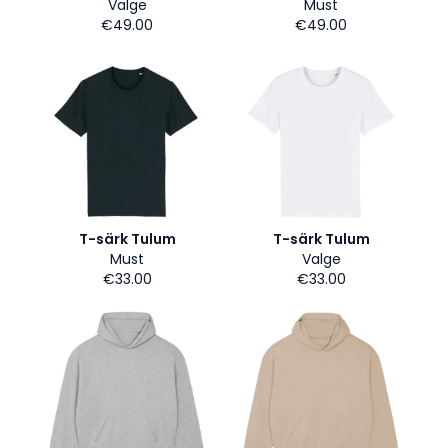
Valge
Must
€49.00
€49.00
T-särk Tulum
T-särk Tulum
Must
Valge
€33.00
€33.00