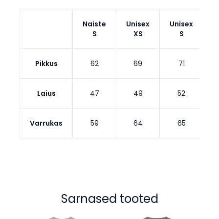
Naiste
Unisex
Unisex
U
S
XS
S
Pikkus
62
69
71
Laius
47
49
52
Varrukas
59
64
65
Sarnased tooted