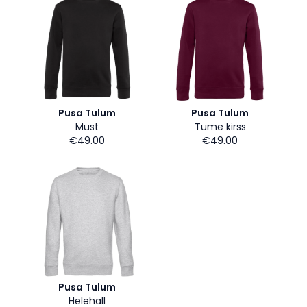
Pusa Tulum
Pusa Tulum
Must
Tume kirss
€49.00
€49.00
Pusa Tulum
Helehall