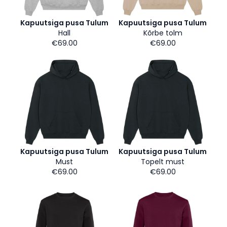
Kapuutsiga pusa Tulum
Kapuutsiga pusa Tulum
Hall
Kõrbe tolm
€69.00
€69.00
Kapuutsiga pusa Tulum
Kapuutsiga pusa Tulum
Must
Topelt must
€69.00
€69.00