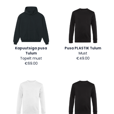
Kapuutsiga pusa
Pusa PLASTIK Tulum
Tulum
Must
Topelt must
€49.00
€69.00