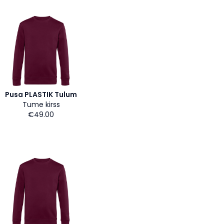
Pusa PLASTIK Tulum
Tume kirss
€49.00