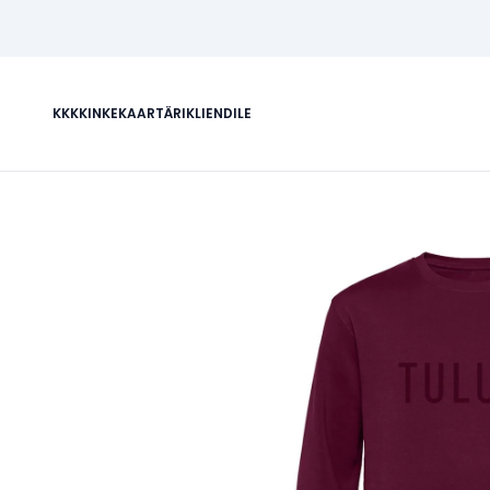
KKK
KINKEKAART
ÄRIKLIENDILE