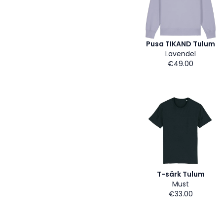
Pusa TIKAND Tulum
Lavendel
€49.00
T-särk Tulum
Must
€33.00