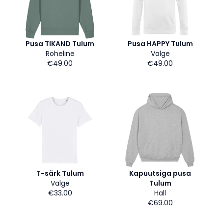
Pusa TIKAND Tulum
Pusa HAPPY Tulum
Roheline
Valge
€49.00
€49.00
T-särk Tulum
Kapuutsiga pusa
Valge
Tulum
€33.00
Hall
€69.00