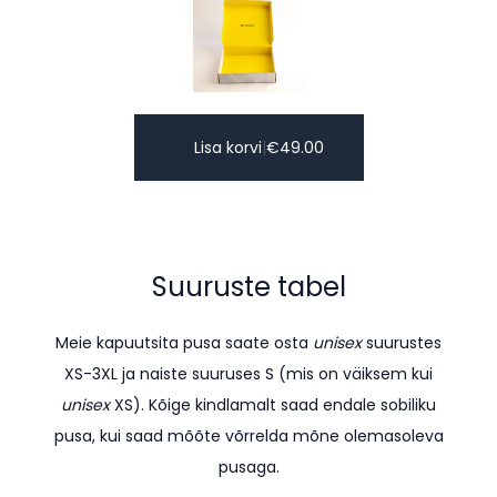
Lisa korvi
|
€
49.00
Suuruste tabel
Meie kapuutsita pusa saate osta
unisex
suurustes
XS-3XL ja naiste suuruses S (mis on väiksem kui
unisex
XS). K
õige kindlamalt saad endale sobiliku
pusa, kui saad mõõte võrrelda mõne olemasoleva
pusaga.