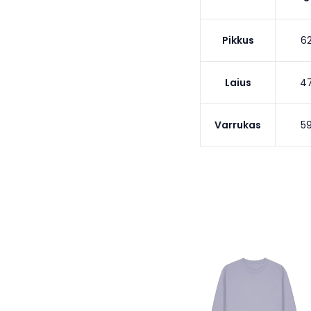
Pikkus
6
Laius
4
Varrukas
5