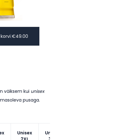
 korvi
|
€
49.00
on väiksem kui
unisex
lemasoleva pusaga.
ex
Unisex
Unisex
2XL
3XL