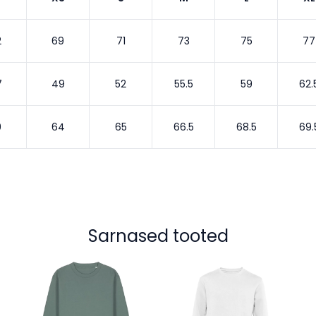
2
69
71
73
75
77
7
49
52
55.5
59
62.
9
64
65
66.5
68.5
69.
Sarnased tooted