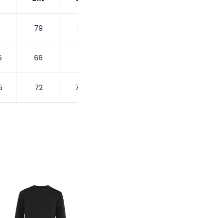
79
80
5
66
70
5
72
72.5