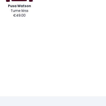
Pusa Watson
Tume kirss
€49.00