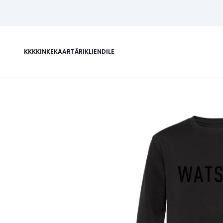
KKK
KINKEKAART
ÄRIKLIENDILE