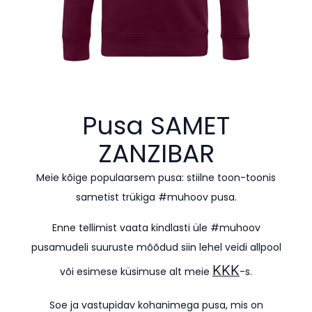
Pusa SAMET
ZANZIBAR
Meie kõige populaarsem pusa: stiilne toon-toonis
sametist trükiga #muhoov pusa.
Enne tellimist vaata kindlasti üle #muhoov
pusamudeli suuruste mõõdud siin lehel veidi allpool
KKK
või esimese küsimuse alt meie
-s.
Soe ja vastupidav kohanimega pusa, mis on