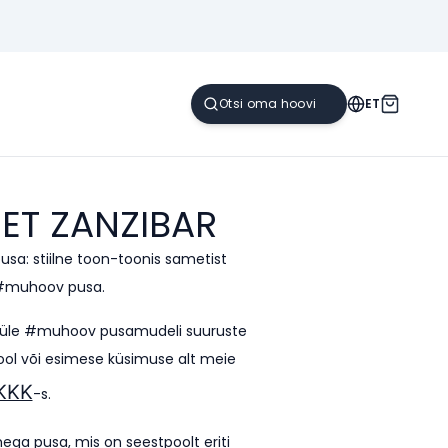
ET
ET
ZANZIBAR
sa: stiilne toon-toonis sametist
 #muhoov pusa.
sti üle #muhoov pusamudeli suuruste
pool või esimese küsimuse alt meie
KKK
-s.
ega pusa, mis on seestpoolt eriti