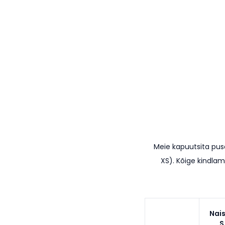
Meie kapuutsita pu
XS). K
õige kindlam
Nai
S