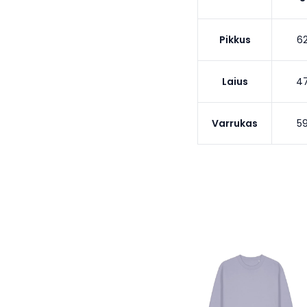
Pikkus
6
Laius
4
Varrukas
5