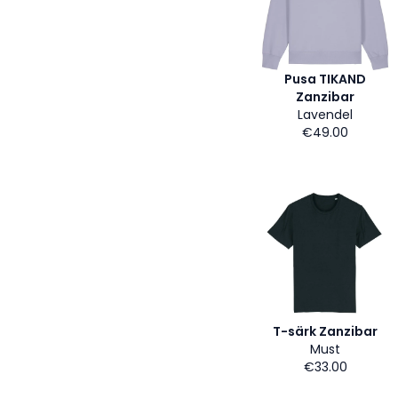
Pusa TIKAND
Zanzibar
Lavendel
€49.00
T-särk Zanzibar
Must
€33.00