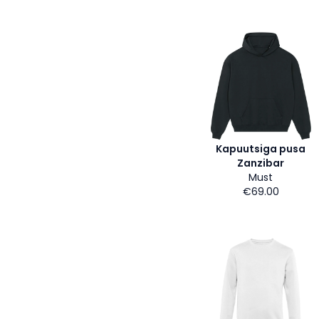
Kapuutsiga pusa
Zanzibar
Must
€69.00