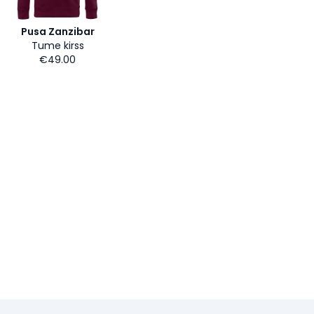
Pusa Zanzibar
Tume kirss
€49.00