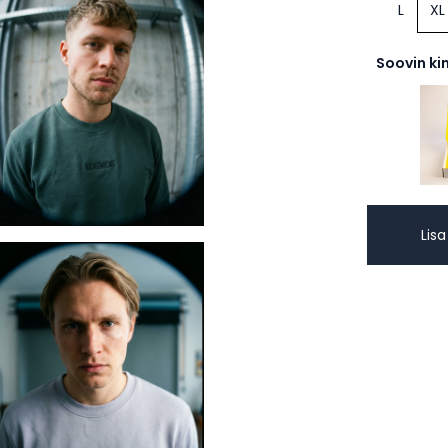
L
XL
Soovin ki
Lisa