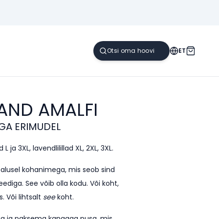
ET
KAND
AMALFI
GA ERIMUDEL
L ja 3XL, lavendlilillad XL, 2XL, 3XL.
e alusel kohanimega, mis seob sind
ediga. See võib olla kodu. Või koht,
. Või lihtsalt
see
koht.
kega ja paksema kangaga pusa, mis