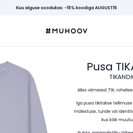
Kuu alguse soodukas: -15% koodiga AUGUST15
Pusa TI
TIKANDI
Alles viimased 7tk: rohelised 
Iga pusa tikitakse tellimus
mälestuse, tunde või identite
kus kõik muutus
Puhta, minimalistliku lõi