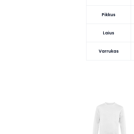
Pikkus
Laius
Varrukas