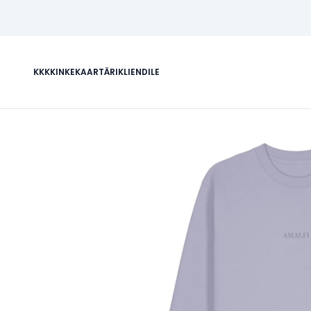
KKK
KINKEKAART
ÄRIKLIENDILE