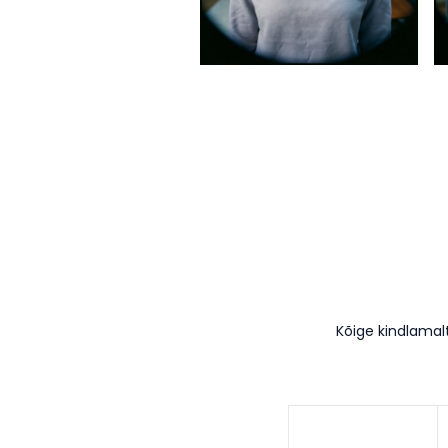
Kõige kindlamal