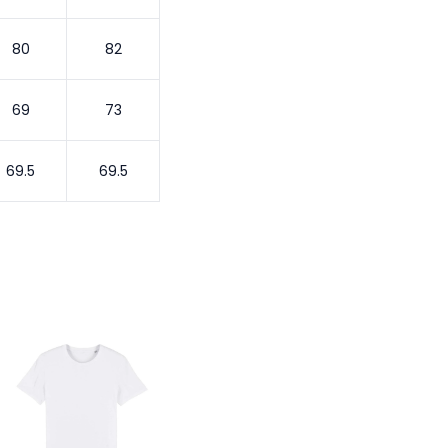
80
82
69
73
69.5
69.5