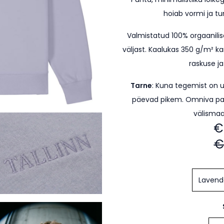
hoiab vormi ja t
Valmistatud 100% orgaanilis
väljast. Kaalukas 350 g/m² ka
raskuse ja
Tarne
: Kuna tegemist on 
päevad pikem.
Omniva pa
välismaa
€
€
Lavend