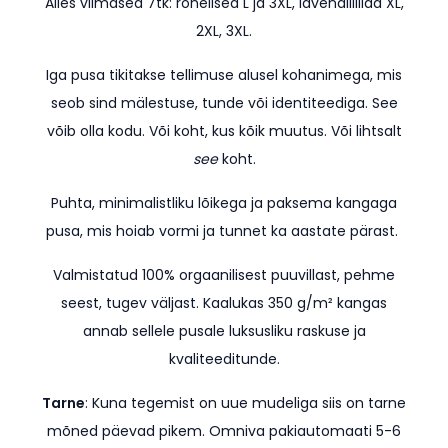
Alles viimased 7tk: rohelised L ja 3XL, lavendlilillad XL,
2XL, 3XL.
Iga pusa tikitakse tellimuse alusel kohanimega, mis
seob sind mälestuse, tunde või identiteediga. See
võib olla kodu. Või koht, kus kõik muutus. Või lihtsalt
see
koht.
Puhta, minimalistliku lõikega ja paksema kangaga
pusa, mis hoiab vormi ja tunnet ka aastate pärast.
Valmistatud 100% orgaanilisest puuvillast, pehme
seest, tugev väljast. Kaalukas 350 g/m² kangas
annab sellele pusale luksusliku raskuse ja
kvaliteeditunde.
Tarne
: Kuna tegemist on uue mudeliga siis on tarne
mõned päevad pikem.
Omniva pakiautomaati 5-6