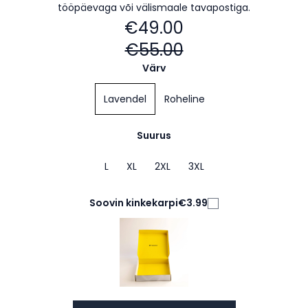
tööpäevaga või välismaale tavapostiga.
€49.00
€55.00
Värv
Lavendel
Roheline
Suurus
L
XL
2XL
3XL
Soovin kinkekarpi
€3.99