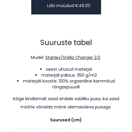
Läbi müüdud
|
€
49.00
Suuruste tabel
Mudel:
Stanley/Stella Changer 2.0
.
seest uhutud materjal
materjali paksus: 350 g/m2
materjali koostis: 100% orgaaniline kammitud
rõngaspuuvill
Kõige kindlamalt saad endale sobiliku pusa, kui saad
mõõte võrrelda mõne olemasoleva pusaga.
Suurused (cm)