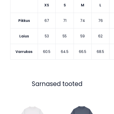
XS
S
M
L
Pikkus
67
71
74
76
Laius
53
55
59
62
Varrukas
60.5
64.5
66.5
68.5
Sarnased tooted