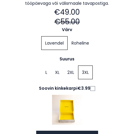
tööpäevaga või välismaale tavapostiga.
€49.00
€55.00
Värv
Lavendel
Roheline
Suurus
L
XL
2XL
3XL
Soovin kinkekarpi
€3.99