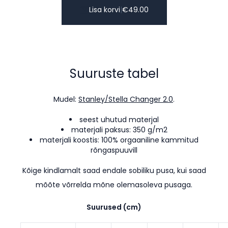
Lisa korvi
|
€
49.00
Suuruste tabel
Mudel:
Stanley/Stella Changer 2.0
.
seest uhutud materjal
materjali paksus: 350 g/m2
materjali koostis: 100% orgaaniline kammitud
rõngaspuuvill
Kõige kindlamalt saad endale sobiliku pusa, kui saad
mõõte võrrelda mõne olemasoleva pusaga.
Suurused (cm)