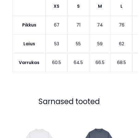
XS
S
M
L
Pikkus
67
71
74
76
Laius
53
55
59
62
Varrukas
60.5
64.5
66.5
68.5
Sarnased tooted