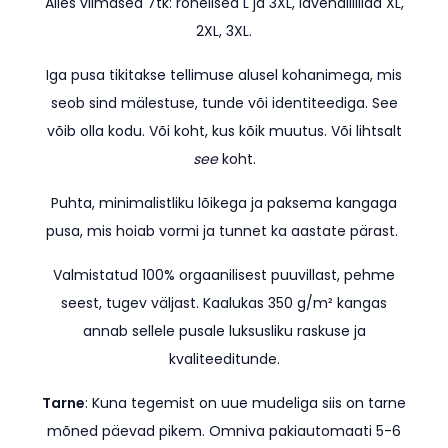
Alles viimased 7tk: rohelised L ja 3XL, lavendlilillad XL,
2XL, 3XL.
Iga pusa tikitakse tellimuse alusel kohanimega, mis
seob sind mälestuse, tunde või identiteediga. See
võib olla kodu. Või koht, kus kõik muutus. Või lihtsalt
see
koht.
Puhta, minimalistliku lõikega ja paksema kangaga
pusa, mis hoiab vormi ja tunnet ka aastate pärast.
Valmistatud 100% orgaanilisest puuvillast, pehme
seest, tugev väljast. Kaalukas 350 g/m² kangas
annab sellele pusale luksusliku raskuse ja
kvaliteeditunde.
Tarne
: Kuna tegemist on uue mudeliga siis on tarne
mõned päevad pikem.
Omniva pakiautomaati 5-6