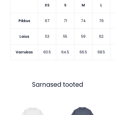
XS
S
M
L
Pikkus
67
71
74
76
Laius
53
55
59
62
Varrukas
60.5
64.5
66.5
68.5
Sarnased tooted