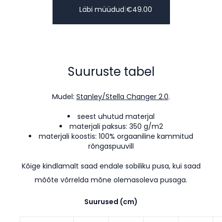
Läbi müüdud
|
€
49.00
Suuruste tabel
Mudel:
Stanley/Stella Changer 2.0
.
seest uhutud materjal
materjali paksus: 350 g/m2
materjali koostis: 100% orgaaniline kammitud
rõngaspuuvill
Kõige kindlamalt saad endale sobiliku pusa, kui saad
mõõte võrrelda mõne olemasoleva pusaga.
Suurused (cm)