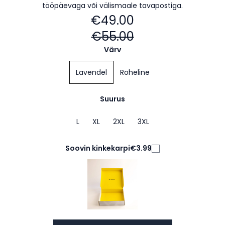
tööpäevaga või välismaale tavapostiga.
€49.00
€55.00
Värv
Lavendel
Roheline
Suurus
L
XL
2XL
3XL
Soovin kinkekarpi
€3.99