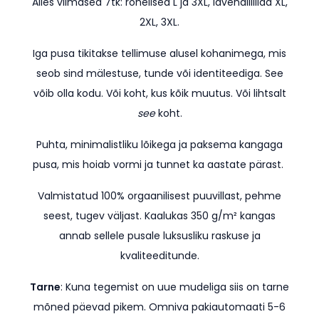
Alles viimased 7tk: rohelised L ja 3XL, lavendlilillad XL,
2XL, 3XL.
Iga pusa tikitakse tellimuse alusel kohanimega, mis
seob sind mälestuse, tunde või identiteediga. See
võib olla kodu. Või koht, kus kõik muutus. Või lihtsalt
see
koht.
Puhta, minimalistliku lõikega ja paksema kangaga
pusa, mis hoiab vormi ja tunnet ka aastate pärast.
Valmistatud 100% orgaanilisest puuvillast, pehme
seest, tugev väljast. Kaalukas 350 g/m² kangas
annab sellele pusale luksusliku raskuse ja
kvaliteeditunde.
Tarne
: Kuna tegemist on uue mudeliga siis on tarne
mõned päevad pikem.
Omniva pakiautomaati 5-6