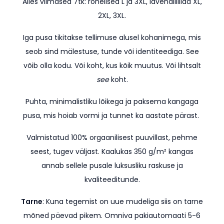
Alles viimased 7tk: rohelised L ja 3XL, lavendlilillad XL,
2XL, 3XL.
Iga pusa tikitakse tellimuse alusel kohanimega, mis
seob sind mälestuse, tunde või identiteediga. See
võib olla kodu. Või koht, kus kõik muutus. Või lihtsalt
see
koht.
Puhta, minimalistliku lõikega ja paksema kangaga
pusa, mis hoiab vormi ja tunnet ka aastate pärast.
Valmistatud 100% orgaanilisest puuvillast, pehme
seest, tugev väljast. Kaalukas 350 g/m² kangas
annab sellele pusale luksusliku raskuse ja
kvaliteeditunde.
Tarne
: Kuna tegemist on uue mudeliga siis on tarne
mõned päevad pikem.
Omniva pakiautomaati 5-6