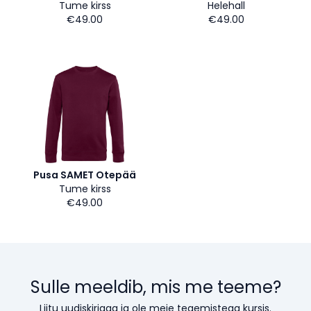
Tume kirss
Helehall
€49.00
€49.00
Pusa SAMET Otepää
Tume kirss
€49.00
Sulle meeldib, mis me teeme?
Liitu uudiskirjaga ja ole meie tegemistega kursis.