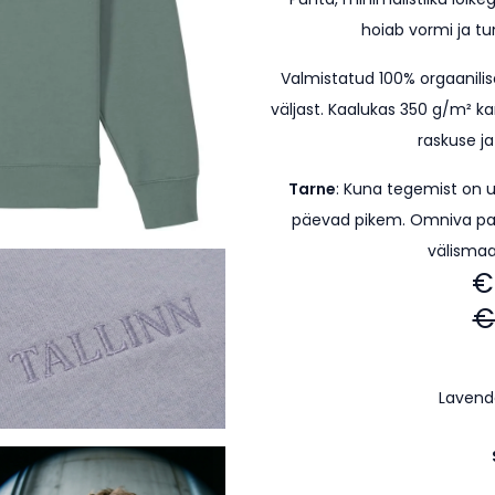
hoiab vormi ja t
Valmistatud 100% orgaanilis
väljast. Kaalukas 350 g/m² ka
raskuse ja
Tarne
: Kuna tegemist on 
päevad pikem.
Omniva pa
välismaa
€
€
Lavend