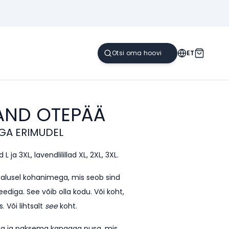
ET
AND
OTEPÄÄ
GA ERIMUDEL
L ja 3XL, lavendlilillad XL, 2XL, 3XL.
e alusel kohanimega, mis seob sind
ediga. See võib olla kodu. Või koht,
. Või lihtsalt
see
koht.
kega ja paksema kangaga pusa, mis