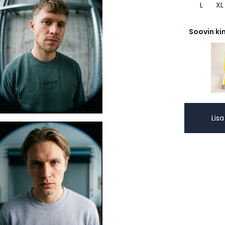
L
XL
Soovin ki
Lisa