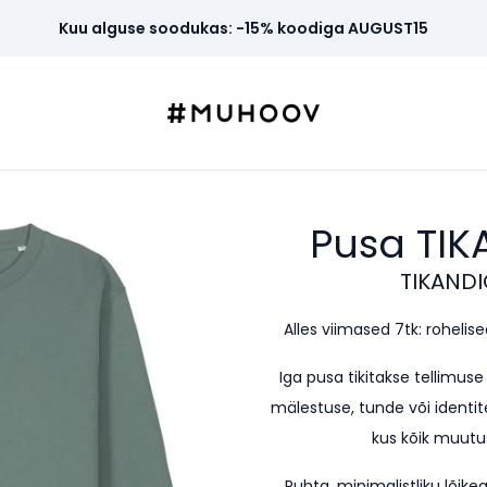
Kuu alguse soodukas: -15% koodiga AUGUST15
Pusa TIK
TIKANDI
Alles viimased 7tk: rohelised 
Iga pusa tikitakse tellimus
mälestuse, tunde või identite
kus kõik muutus
Puhta, minimalistliku lõi