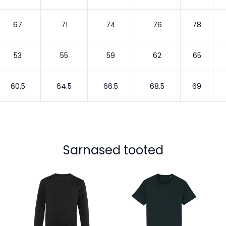
67
71
74
76
78
53
55
59
62
65
60.5
64.5
66.5
68.5
69
Sarnased tooted