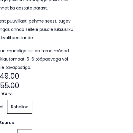
unnet ka aastate pärast.
est puuvillast, pehme seest, tugev
ngas annab sellele pusale luksusliku
 kvaliteeditunde.
uue mudeliga siis on tarne mõned
kiautomaati 5-6 tööpäevaga või
le tavapostiga.
49.00
55.00
Värv
el
Roheline
Suurus