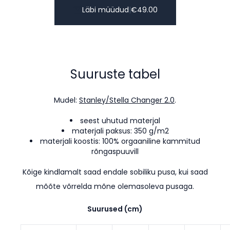
Läbi müüdud
|
€
49.00
Suuruste tabel
Mudel:
Stanley/Stella Changer 2.0
.
seest uhutud materjal
materjali paksus: 350 g/m2
materjali koostis: 100% orgaaniline kammitud
rõngaspuuvill
Kõige kindlamalt saad endale sobiliku pusa, kui saad
mõõte võrrelda mõne olemasoleva pusaga.
Suurused (cm)