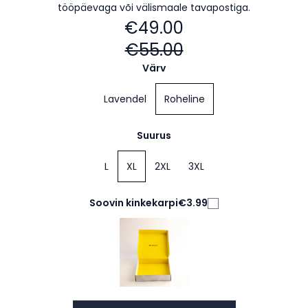
tööpäevaga või välismaale tavapostiga.
€49.00
€55.00
Värv
Lavendel
Roheline
Suurus
L
XL
2XL
3XL
Soovin kinkekarpi
€3.99