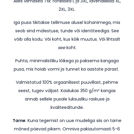
Alles viimased 7tk: rohelised L ja 3XL, lavendlilillad XL,
2XL, 3XL.
Iga pusa tikitakse tellimuse alusel kohanimega, mis
seob sind mälestuse, tunde või identiteediga. See
võib olla kodu. Või koht, kus kõik muutus. Või lihtsalt
see
koht.
Puhta, minimalistliku lõikega ja paksema kangaga
pusa, mis hoiab vormi ja tunnet ka aastate pärast.
Valmistatud 100% orgaanilisest puuvillast, pehme
seest, tugev väljast. Kaalukas 350 g/m² kangas
annab sellele pusale luksusliku raskuse ja
kvaliteeditunde.
Tarne
: Kuna tegemist on uue mudeliga siis on tarne
mõned päevad pikem.
Omniva pakiautomaati 5-6