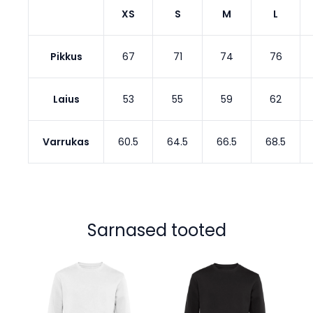
XS
S
M
L
Pikkus
67
71
74
76
Laius
53
55
59
62
Varrukas
60.5
64.5
66.5
68.5
Sarnased tooted