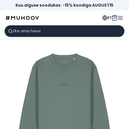
Kuu alguse soodukas: -15% koodiga AUGUST15
ET