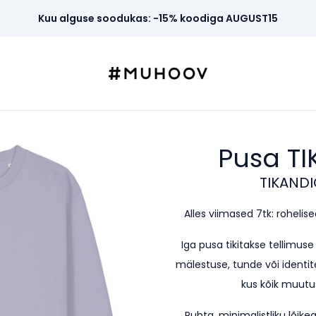
Kuu alguse soodukas: -15% koodiga AUGUST15
Pusa T
TIKANDI
Alles viimased 7tk: rohelised 
Iga pusa tikitakse tellimus
mälestuse, tunde või identite
kus kõik muutus
Puhta, minimalistliku lõi