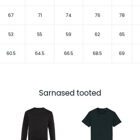
67
71
74
76
78
53
55
59
62
65
60.5
64.5
66.5
68.5
69
Sarnased tooted