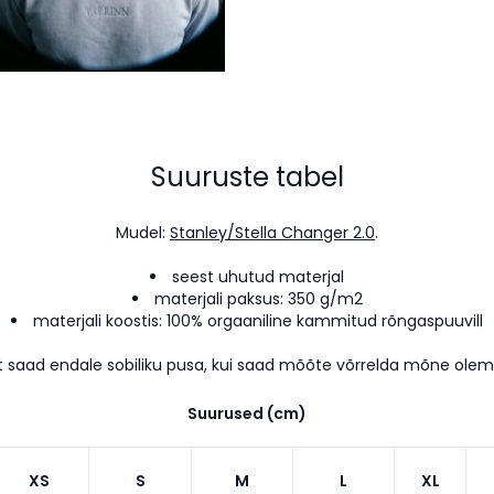
Suuruste tabel
Mudel:
Stanley/Stella Changer 2.0
.
seest uhutud materjal
materjali paksus: 350 g/m2
materjali koostis: 100% orgaaniline kammitud rõngaspuuvill
t saad endale sobiliku pusa, kui saad mõõte võrrelda mõne ole
Suurused (cm)
XS
S
M
L
XL