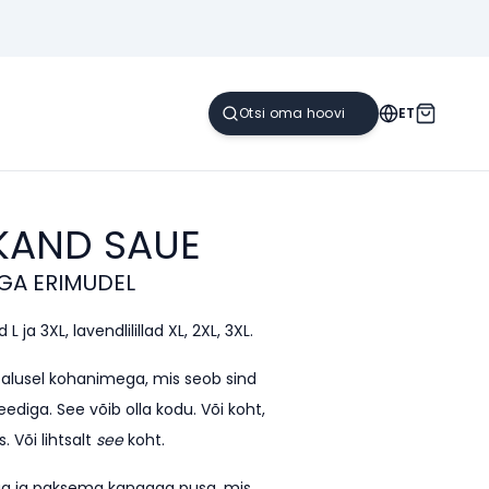
ET
IKAND
SAUE
GA ERIMUDEL
L ja 3XL, lavendlilillad XL, 2XL, 3XL.
e alusel kohanimega, mis seob sind
ediga. See võib olla kodu. Või koht,
. Või lihtsalt
see
koht.
kega ja paksema kangaga pusa, mis