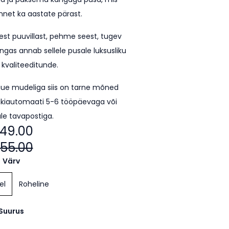
unnet ka aastate pärast.
est puuvillast, pehme seest, tugev
ngas annab sellele pusale luksusliku
 kvaliteeditunde.
uue mudeliga siis on tarne mõned
kiautomaati 5-6 tööpäevaga või
le tavapostiga.
49.00
55.00
Värv
el
Roheline
Suurus