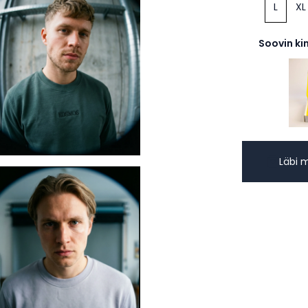
L
XL
Soovin ki
Läbi 