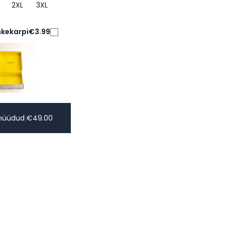
2XL
3XL
nkekarpi
€3.99
müüdud
|
€
49.00