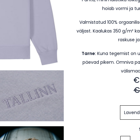
hoiab vormi ja t
Valmistatud 100% orgaanilis
väljast. Kaalukas 350 g/m² ka
raskuse ja
Tarne
: Kuna tegemist on 
päevad pikem.
Omniva pa
välismaa
€
€
Lavend