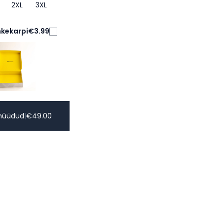
2XL
3XL
nkekarpi
€3.99
müüdud
|
€
49.00