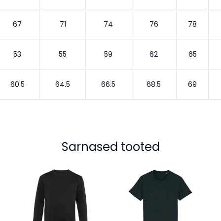
67
71
74
76
78
53
55
59
62
65
60.5
64.5
66.5
68.5
69
Sarnased tooted