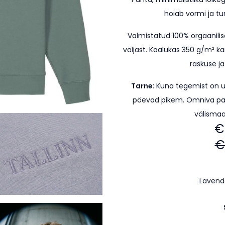
hoiab vormi ja t
Valmistatud 100% orgaanilis
väljast. Kaalukas 350 g/m² ka
raskuse ja
Tarne
: Kuna tegemist on 
päevad pikem.
Omniva pa
välismaa
€
€
Lavend