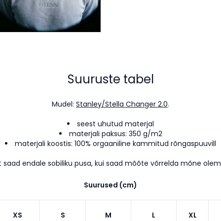
Suuruste tabel
Mudel:
Stanley/Stella Changer 2.0
.
seest uhutud materjal
materjali paksus: 350 g/m2
materjali koostis: 100% orgaaniline kammitud rõngaspuuvill
t saad endale sobiliku pusa, kui saad mõõte võrrelda mõne ole
Suurused (cm)
XS
S
M
L
XL