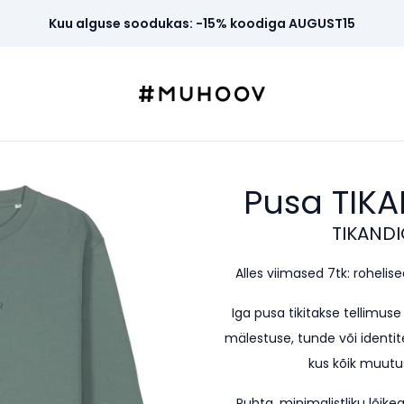
Kuu alguse soodukas: -15% koodiga AUGUST15
Pusa TIK
TIKANDI
Alles viimased 7tk: rohelised 
Iga pusa tikitakse tellimus
mälestuse, tunde või identite
kus kõik muutus
Puhta, minimalistliku lõi