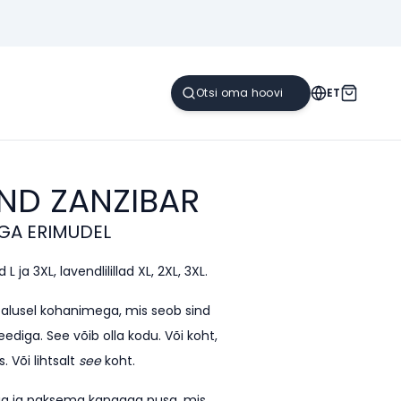
ET
AND
ZANZIBAR
GA ERIMUDEL
L ja 3XL, lavendlilillad XL, 2XL, 3XL.
e alusel kohanimega, mis seob sind
ediga. See võib olla kodu. Või koht,
. Või lihtsalt
see
koht.
kega ja paksema kangaga pusa, mis