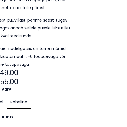
unnet ka aastate pärast.
est puuvillast, pehme seest, tugev
ngas annab sellele pusale luksusliku
 kvaliteeditunde.
uue mudeliga siis on tarne mõned
kiautomaati 5-6 tööpäevaga või
le tavapostiga.
49.00
55.00
Värv
el
Roheline
Suurus