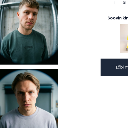
L
XL
Soovin ki
Läbi 