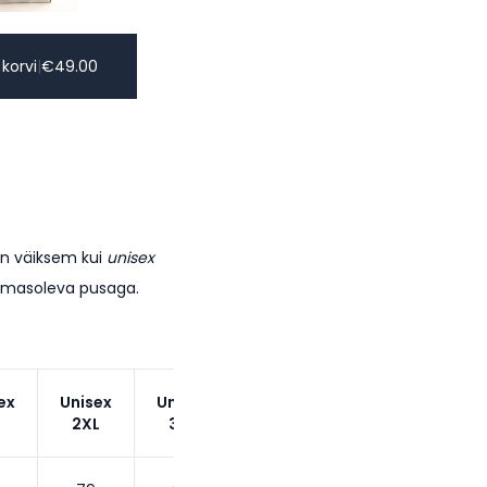
 korvi
|
€
49.00
on väiksem kui
unisex
lemasoleva pusaga.
ex
Unisex
Unisex
2XL
3XL