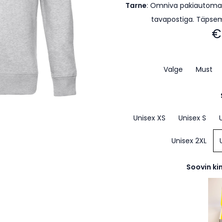
Tarne
:
Omniva pakiautomaa
tavapostiga. Täpse
€
Valge
Must
Unisex XS
Unisex S
Unisex 2XL
Soovin ki