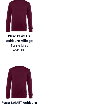
Pusa PLASTIK
Ashburn Village
Tume kirss
€49.00
Pusa SAMET Ashburn