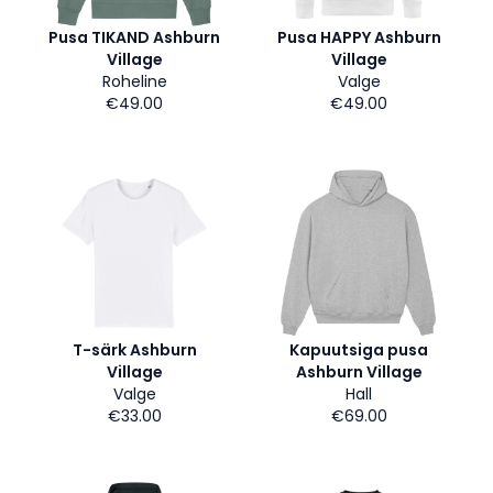
Pusa TIKAND Ashburn
Pusa HAPPY Ashburn
Village
Village
Roheline
Valge
€49.00
€49.00
T-särk Ashburn
Kapuutsiga pusa
Village
Ashburn Village
Valge
Hall
€33.00
€69.00