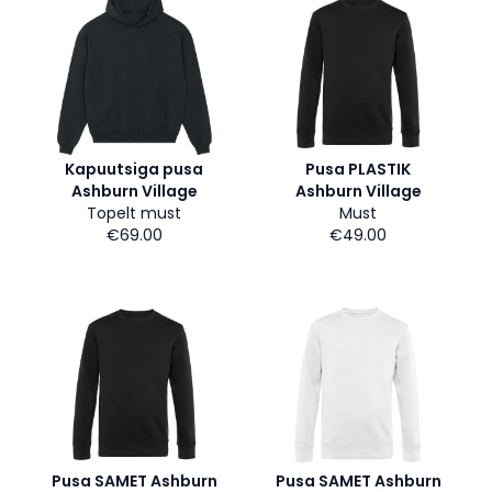
Kapuutsiga pusa
Pusa PLASTIK
Ashburn Village
Ashburn Village
Topelt must
Must
€69.00
€49.00
Pusa SAMET Ashburn
Pusa SAMET Ashburn