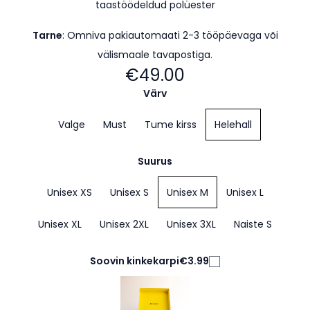
taastöödeldud polüester
Tarne
: Omniva pakiautomaati 2-3 tööpäevaga
või
välismaale tavapostiga.
€49.00
Värv
Valge
Must
Tume kirss
Helehall
Suurus
Unisex XS
Unisex S
Unisex M
Unisex L
Unisex XL
Unisex 2XL
Unisex 3XL
Naiste S
Soovin kinkekarpi
€3.99