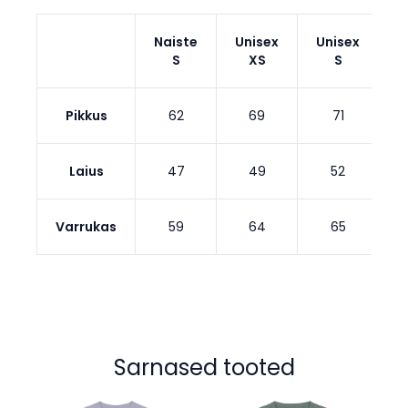
Naiste
Unisex
Unisex
U
S
XS
S
Pikkus
62
69
71
Laius
47
49
52
Varrukas
59
64
65
Sarnased tooted