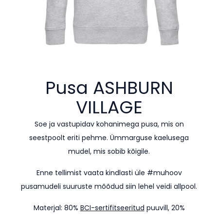
Pusa
ASHBURN
VILLAGE
Soe ja vastupidav kohanimega pusa, mis on
seestpoolt eriti pehme. Ümmarguse kaelusega
mudel, mis sobib kõigile.
Enne tellimist vaata kindlasti üle #muhoov
pusamudeli suuruste mõõdud siin lehel veidi allpool.
Materjal: 80%
BCI-sertifitseeritud
puuvill, 20%