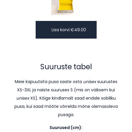
Lisa korvi
|
€
49.00
Suuruste tabel
Meie kapuutsita pusa saate osta
unisex
suurustes
XS-3XL ja naiste suuruses S (mis on väiksem kui
unisex
XS). K
õige kindlamalt saad endale sobiliku
pusa, kui saad mõõte võrrelda mõne olemasoleva
pusaga.
Suurused (cm):