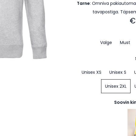
Tarne
:
Omniva pakiautomaa
tavapostiga. Täpse
€
Valge
Must
Unisex XS
Unisex S
Unisex 2XL
Soovin ki