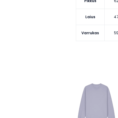
Pikkus
6
Laius
4
Varrukas
5