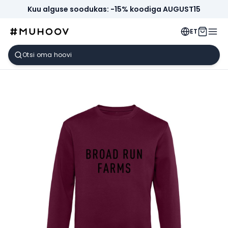
Kuu alguse soodukas: -15% koodiga AUGUST15
ET