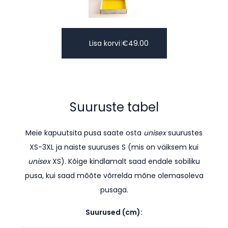
Lisa korvi
|
€
49.00
Suuruste tabel
Meie kapuutsita pusa saate osta
unisex
suurustes
XS-3XL ja naiste suuruses S (mis on väiksem kui
unisex
XS). K
õige kindlamalt saad endale sobiliku
pusa, kui saad mõõte võrrelda mõne olemasoleva
pusaga.
Suurused (cm):