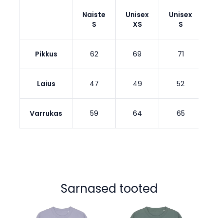
Naiste
Unisex
Unisex
U
S
XS
S
Pikkus
62
69
71
Laius
47
49
52
Varrukas
59
64
65
Sarnased tooted