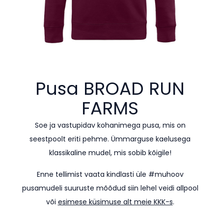
Pusa
BROAD RUN
FARMS
Soe ja vastupidav kohanimega pusa, mis on
seestpoolt eriti pehme. Ümmarguse kaelusega
klassikaline mudel, mis sobib kõigile!
Enne tellimist vaata kindlasti üle #muhoov
pusamudeli suuruste mõõdud siin lehel veidi allpool
või
esimese küsimuse alt meie KKK-s
.