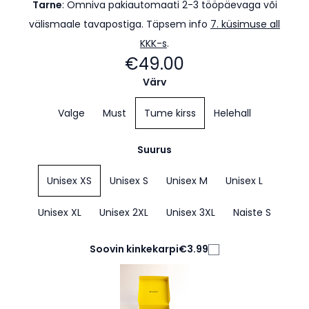
Tarne
:
Omniva pakiautomaati 2-3 tööpäevaga või
välismaale tavapostiga. Täpsem info
7. küsimuse all
KKK-s
.
€49.00
Värv
Valge
Must
Tume kirss
Helehall
Suurus
Unisex XS
Unisex S
Unisex M
Unisex L
Unisex XL
Unisex 2XL
Unisex 3XL
Naiste S
Soovin kinkekarpi
€3.99