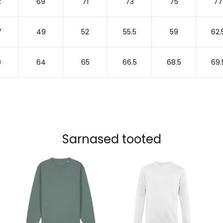
2
69
71
73
75
77
7
49
52
55.5
59
62.
9
64
65
66.5
68.5
69.
Sarnased tooted