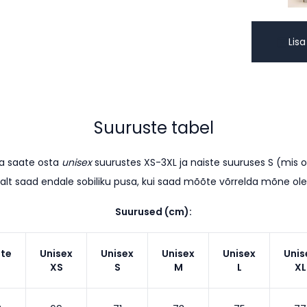
Lisa
Suuruste tabel
sa saate osta
unisex
suurustes XS-3XL ja naiste suuruses S (mis 
alt saad endale sobiliku pusa, kui saad mõõte võrrelda mõne o
Suurused (cm):
ste
Unisex
Unisex
Unisex
Unisex
Unis
XS
S
M
L
XL