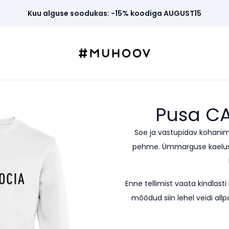
Kuu alguse soodukas: -15% koodiga AUGUST15
Pusa
C
Soe ja vastupidav kohanim
pehme. Ümmarguse kaeluseg
Enne tellimist vaata kindla
mõõdud siin lehel veidi allp