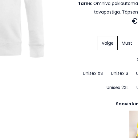
Tarne
:
Omniva pakiautomaa
tavapostiga. Täpse
€
Valge
Must
Unisex XS
Unisex S
Unisex 2XL
Soovin ki