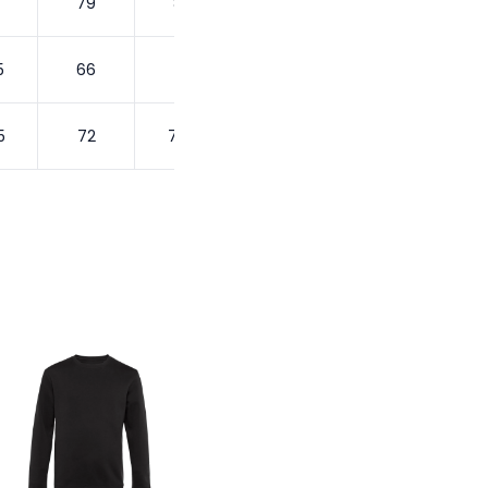
79
80
5
66
70
5
72
72.5