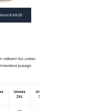
 korvi
|
€
49.00
on väiksem kui
unisex
lemasoleva pusaga.
ex
Unisex
Unisex
2XL
3XL