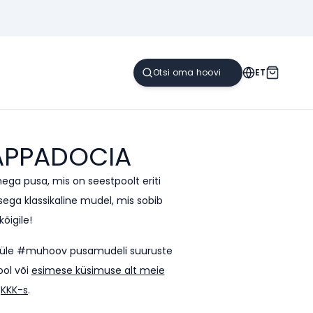
ET
APPADOCIA
ega pusa, mis on seestpoolt eriti
a klassikaline mudel, mis sobib
kõigile!
sti üle #muhoov pusamudeli suuruste
ool või
esimese küsimuse alt meie
KKK-s
.