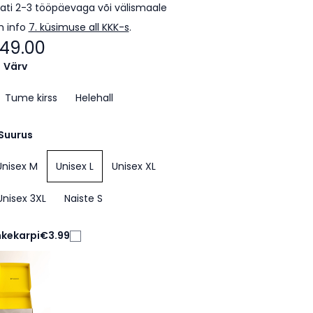
ti 2-3 tööpäevaga või välismaale
m info
7. küsimuse all KKK-s
.
49.00
Värv
Tume kirss
Helehall
Suurus
Unisex M
Unisex L
Unisex XL
Unisex 3XL
Naiste S
nkekarpi
€3.99