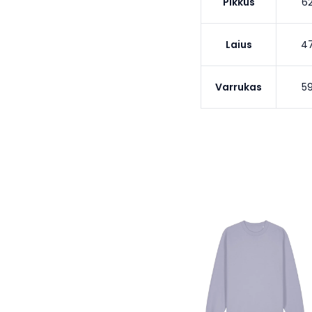
Pikkus
6
Laius
4
Varrukas
5