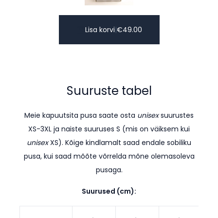
Lisa korvi
|
€
49.00
Suuruste tabel
Meie kapuutsita pusa saate osta
unisex
suurustes
XS-3XL ja naiste suuruses S (mis on väiksem kui
unisex
XS). K
õige kindlamalt saad endale sobiliku
pusa, kui saad mõõte võrrelda mõne olemasoleva
pusaga.
Suurused (cm):