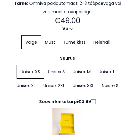
Tarne
: Omniva pakiautomaati 2-3 tööpäevaga
või
välismaale tavapostiga.
€49.00
Värv
Valge
Must
Tume kirss
Helehall
Suurus
Unisex XS
Unisex S
Unisex M
Unisex L
Unisex XL
Unisex 2XL
Unisex 3XL
Naiste S
Soovin kinkekarpi
€3.99