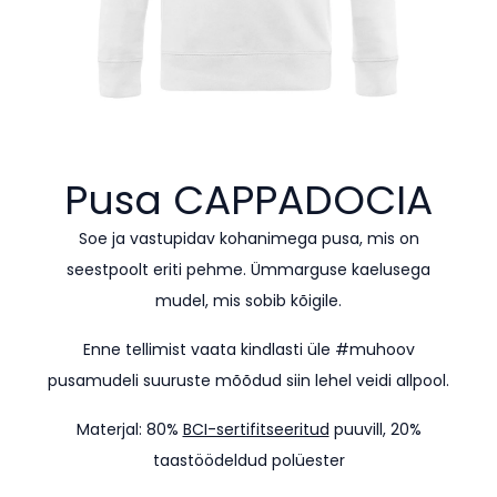
Pusa
CAPPADOCIA
Soe ja vastupidav kohanimega pusa, mis on
seestpoolt eriti pehme. Ümmarguse kaelusega
mudel, mis sobib kõigile.
Enne tellimist vaata kindlasti üle #muhoov
pusamudeli suuruste mõõdud siin lehel veidi allpool.
Materjal: 80%
BCI-sertifitseeritud
puuvill, 20%
taastöödeldud polüester