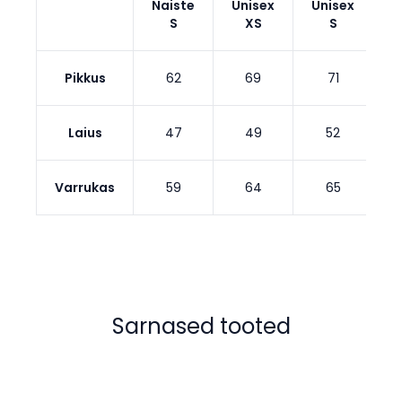
Naiste
Unisex
Unisex
U
S
XS
S
Pikkus
62
69
71
Laius
47
49
52
Varrukas
59
64
65
Sarnased tooted