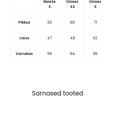
Naiste
Unisex
Unisex
U
S
XS
S
Pikkus
62
69
71
Laius
47
49
52
Varrukas
59
64
65
Sarnased tooted