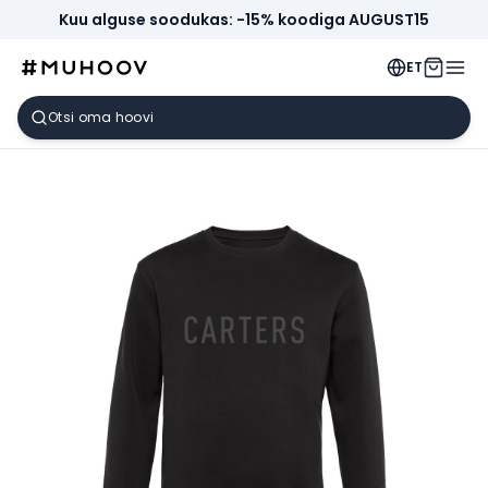
Kuu alguse soodukas: -15% koodiga AUGUST15
ET