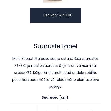
Lisa korvi
|
€
49.00
Suuruste tabel
Meie kapuutsita pusa saate osta
unisex
suurustes
XS-3XL ja naiste suuruses S (mis on väiksem kui
unisex
XS). K
õige kindlamalt saad endale sobiliku
pusa, kui saad mõõte võrrelda mõne olemasoleva
pusaga.
Suurused (cm):