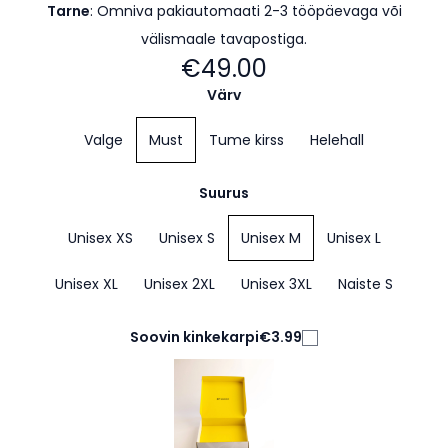
Tarne
: Omniva pakiautomaati 2-3 tööpäevaga
või
välismaale tavapostiga.
€49.00
Värv
Valge
Must
Tume kirss
Helehall
Suurus
Unisex XS
Unisex S
Unisex M
Unisex L
Unisex XL
Unisex 2XL
Unisex 3XL
Naiste S
Soovin kinkekarpi
€3.99