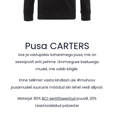
Pusa
CARTERS
Soe ja vastupidav kohanimega pusa, mis on
seestpoolt eriti pehme. Ümmarguse kaelusega
mudel, mis sobib kõigile.
Enne tellimist vaata kindlasti üle #muhoov
pusamudeli suuruste mõõdud siin lehel veidi allpool.
Materjal: 80%
BCI-sertifitseeritud
puuvill, 20%
taastöödeldud polüester