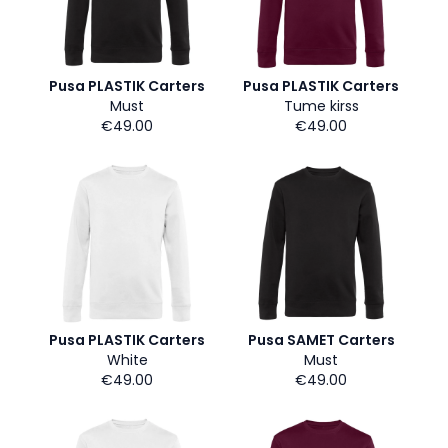
Pusa PLASTIK Carters
Pusa PLASTIK Carters
Must
Tume kirss
€49.00
€49.00
Pusa PLASTIK Carters
Pusa SAMET Carters
White
Must
€49.00
€49.00