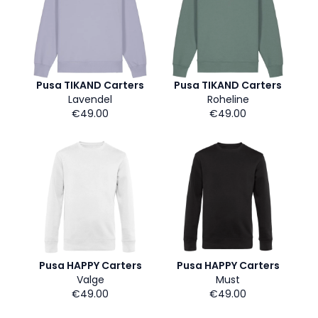
Pusa TIKAND Carters
Pusa TIKAND Carters
Lavendel
Roheline
€49.00
€49.00
Pusa HAPPY Carters
Pusa HAPPY Carters
Valge
Must
€49.00
€49.00