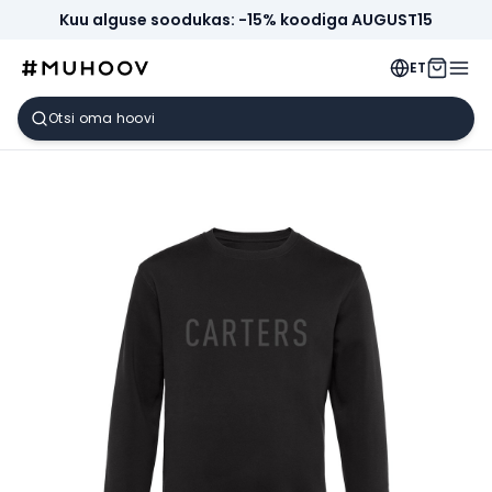
Kuu alguse soodukas: -15% koodiga AUGUST15
ET