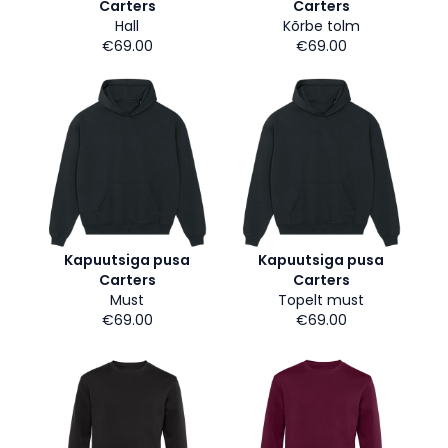
Carters
Carters
Hall
Kõrbe tolm
€69.00
€69.00
Kapuutsiga pusa
Kapuutsiga pusa
Carters
Carters
Must
Topelt must
€69.00
€69.00