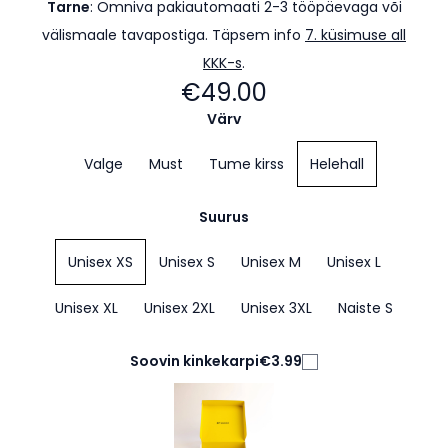
Tarne
:
Omniva pakiautomaati 2-3 tööpäevaga või
välismaale tavapostiga. Täpsem info
7. küsimuse all
KKK-s
.
€49.00
Värv
Valge
Must
Tume kirss
Helehall
Suurus
Unisex XS
Unisex S
Unisex M
Unisex L
Unisex XL
Unisex 2XL
Unisex 3XL
Naiste S
Soovin kinkekarpi
€3.99