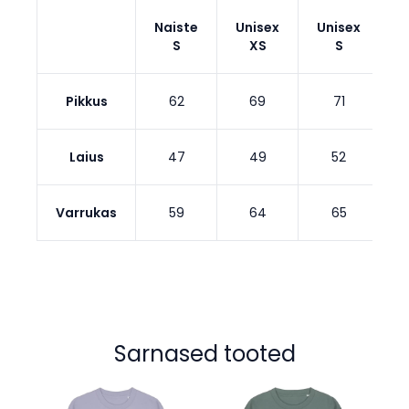
Naiste
Unisex
Unisex
U
S
XS
S
Pikkus
62
69
71
Laius
47
49
52
Varrukas
59
64
65
Sarnased tooted