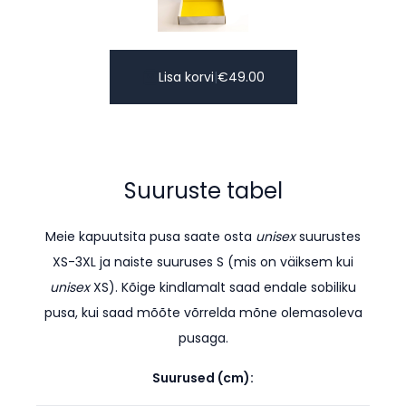
Lisa korvi
|
€
49.00
Suuruste tabel
Meie kapuutsita pusa saate osta
unisex
suurustes
XS-3XL ja naiste suuruses S (mis on väiksem kui
unisex
XS). K
õige kindlamalt saad endale sobiliku
pusa, kui saad mõõte võrrelda mõne olemasoleva
pusaga.
Suurused (cm):