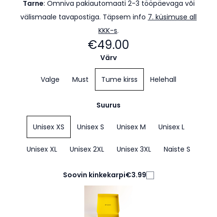
Tarne
:
Omniva pakiautomaati 2-3 tööpäevaga või
välismaale tavapostiga. Täpsem info
7. küsimuse all
KKK-s
.
€49.00
Värv
Valge
Must
Tume kirss
Helehall
Suurus
Unisex XS
Unisex S
Unisex M
Unisex L
Unisex XL
Unisex 2XL
Unisex 3XL
Naiste S
Soovin kinkekarpi
€3.99