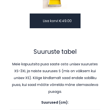
Lisa korvi
|
€
49.00
Suuruste tabel
Meie kapuutsita pusa saate osta
unisex
suurustes
XS-3XL ja naiste suuruses S (mis on väiksem kui
unisex
XS). K
õige kindlamalt saad endale sobiliku
pusa, kui saad mõõte võrrelda mõne olemasoleva
pusaga.
Suurused (cm):