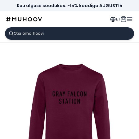
Kuu alguse soodukas: -15% koodiga AUGUST15
ET