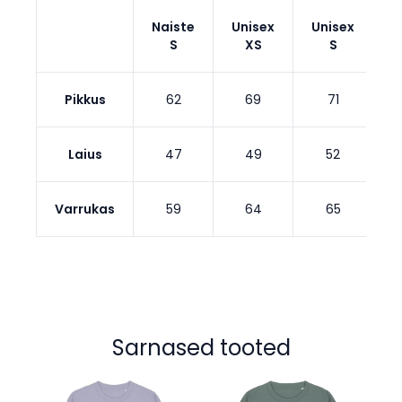
Naiste
Unisex
Unisex
U
S
XS
S
Pikkus
62
69
71
Laius
47
49
52
Varrukas
59
64
65
Sarnased tooted