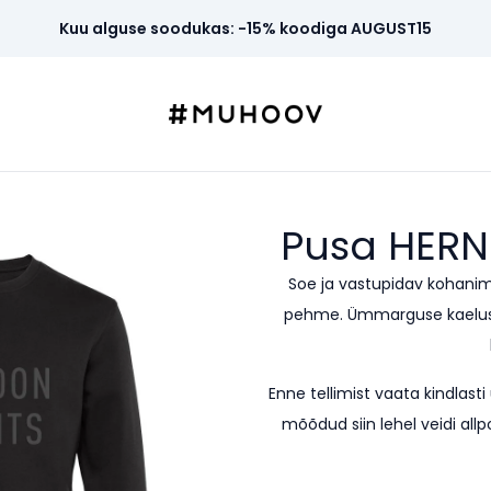
Kuu alguse soodukas: -15% koodiga AUGUST15
Pusa
HERN
Soe ja vastupidav kohanim
pehme. Ümmarguse kaeluseg
Enne tellimist vaata kindla
mõõdud siin lehel veidi allp