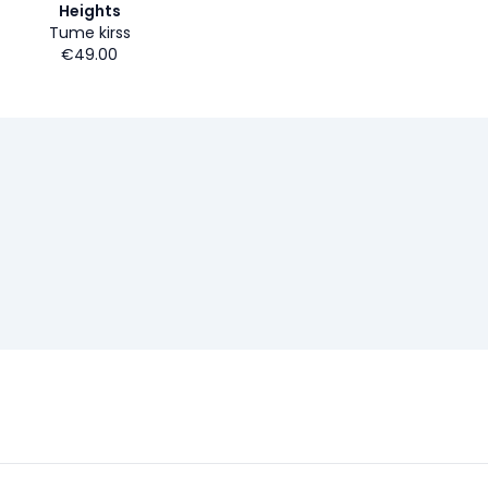
Heights
Tume kirss
€49.00