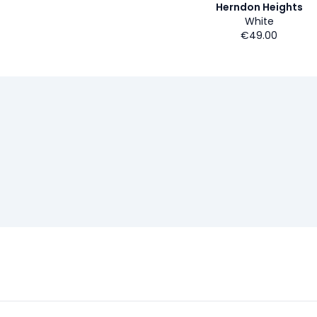
Herndon Heights
White
€49.00