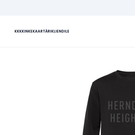
KKK
KINKEKAART
ÄRIKLIENDILE