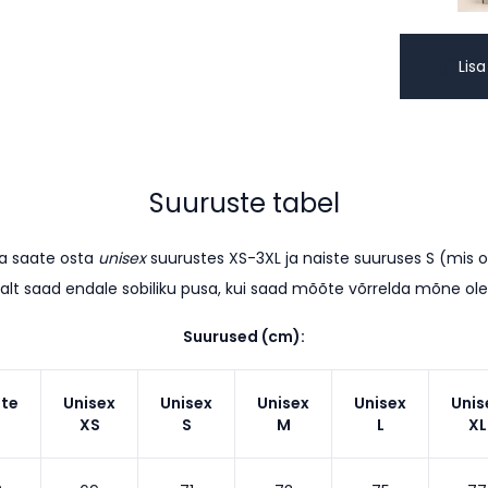
Lisa
Suuruste tabel
sa saate osta
unisex
suurustes XS-3XL ja naiste suuruses S (mis 
alt saad endale sobiliku pusa, kui saad mõõte võrrelda mõne o
Suurused (cm):
ste
Unisex
Unisex
Unisex
Unisex
Unis
XS
S
M
L
XL