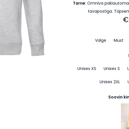
Tarne
:
Omniva pakiautomaa
tavapostiga. Täpse
€
Valge
Must
Unisex XS
Unisex S
Unisex 2XL
Soovin ki