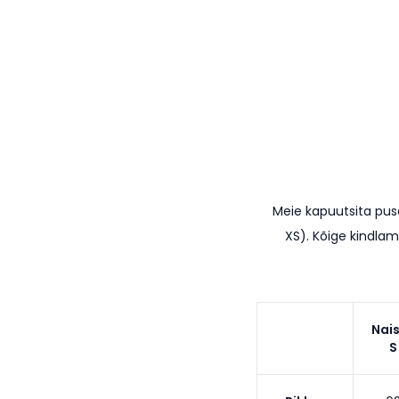
Meie kapuutsita pu
XS). K
õige kindlam
Nai
S