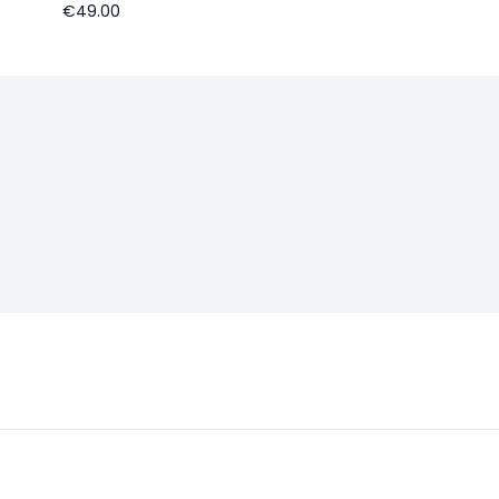
€49.00