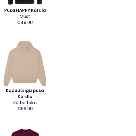
Pusa HAPPY Kärdla
Must
€49.00
Kapuutsiga pusa
Kärdla
Kõrbe tolm
€69.00