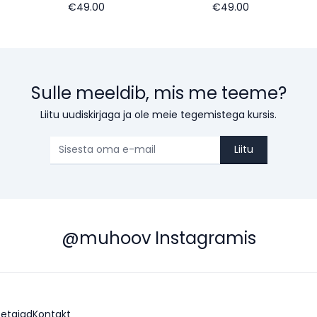
€49.00
€49.00
Sulle meeldib, mis me teeme?
Liitu uudiskirjaga ja ole meie tegemistega kursis.
Liitu
@muhoov Instagramis
etajad
Kontakt