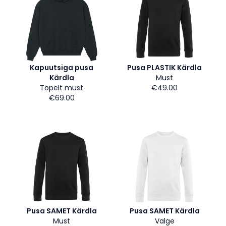
Kapuutsiga pusa
Pusa PLASTIK Kärdla
Kärdla
Must
Topelt must
€49.00
€69.00
Pusa SAMET Kärdla
Pusa SAMET Kärdla
Must
Valge