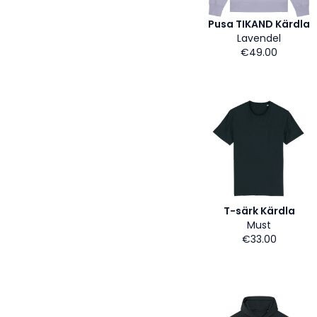
Pusa TIKAND Kärdla
Lavendel
€49.00
T-särk Kärdla
Must
€33.00