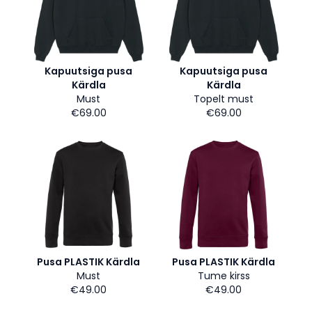
Kapuutsiga pusa
Kapuutsiga pusa
Kärdla
Kärdla
Must
Topelt must
€69.00
€69.00
Pusa PLASTIK Kärdla
Pusa PLASTIK Kärdla
Must
Tume kirss
€49.00
€49.00