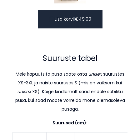
Lisa korvi
|
€
49.00
Suuruste tabel
Meie kapuutsita pusa saate osta
unisex
suurustes
XS-3XL ja naiste suuruses S (mis on väiksem kui
unisex
XS). K
õige kindlamalt saad endale sobiliku
pusa, kui saad mõõte võrrelda mõne olemasoleva
pusaga.
Suurused (cm):