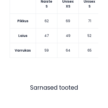
Naiste
Unisex
Unisex
U
S
XS
S
Pikkus
62
69
71
Laius
47
49
52
Varrukas
59
64
65
Sarnased tooted