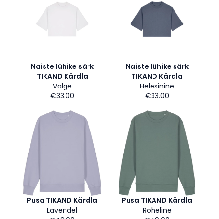
Naiste lühike särk
Naiste lühike särk
TIKAND Kärdla
TIKAND Kärdla
Valge
Helesinine
€33.00
€33.00
Pusa TIKAND Kärdla
Pusa TIKAND Kärdla
Lavendel
Roheline