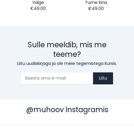
Valge
Tume kirss
€49.00
€49.00
Sulle meeldib, mis me
teeme?
Liitu uudiskirjaga ja ole meie tegemistega kursis.
Liitu
@muhoov Instagramis