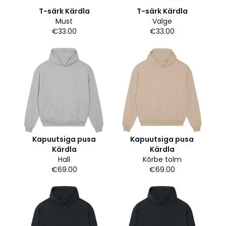
T-särk Kärdla
T-särk Kärdla
Must
Valge
€33.00
€33.00
Kapuutsiga pusa
Kapuutsiga pusa
Kärdla
Kärdla
Hall
Kõrbe tolm
€69.00
€69.00