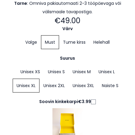
Tarne
: Omniva pakiautomaati 2-3 tööpäevaga
või
välismaale tavapostiga.
€49.00
Värv
Valge
Must
Tume kirss
Helehall
Suurus
Unisex XS
Unisex S
Unisex M
Unisex L
Unisex XL
Unisex 2XL
Unisex 3XL
Naiste S
Soovin kinkekarpi
€3.99