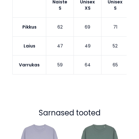
Naiste
Unisex
Unisex
U
S
XS
S
Pikkus
62
69
71
Laius
47
49
52
Varrukas
59
64
65
Sarnased tooted