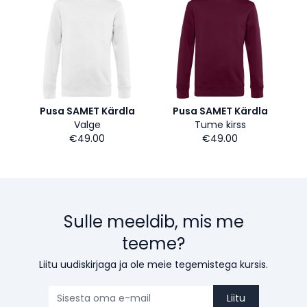
Pusa SAMET Kärdla
Pusa SAMET Kärdla
Valge
Tume kirss
€49.00
€49.00
Sulle meeldib, mis me
teeme?
Liitu uudiskirjaga ja ole meie tegemistega kursis.
Liitu