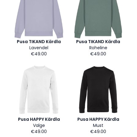
Pusa TIKAND Kärdla
Pusa TIKAND Kärdla
Lavendel
Roheline
€49.00
€49.00
Pusa HAPPY Kärdla
Pusa HAPPY Kärdla
Valge
Must
€49.00
€49.00