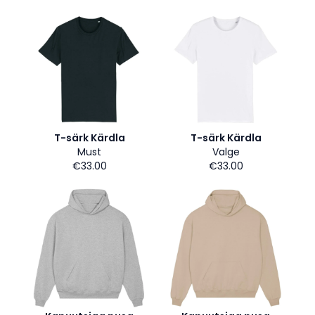
T-särk Kärdla
T-särk Kärdla
Must
Valge
€33.00
€33.00