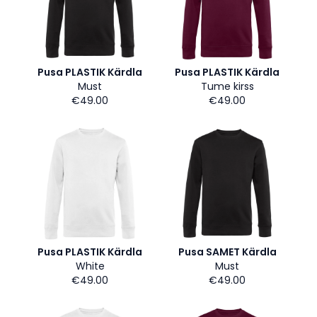
Pusa PLASTIK Kärdla
Pusa PLASTIK Kärdla
Must
Tume kirss
€49.00
€49.00
Pusa PLASTIK Kärdla
Pusa SAMET Kärdla
White
Must
€49.00
€49.00