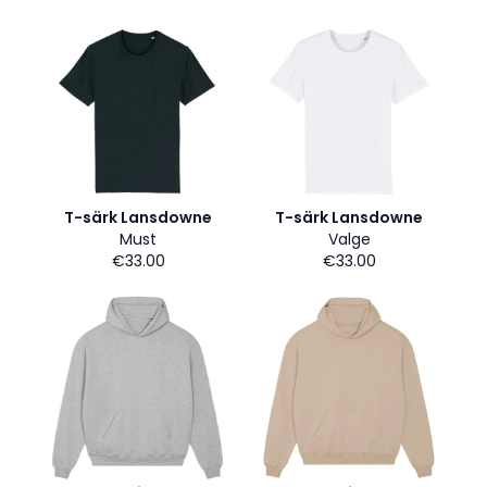
T-särk Lansdowne
T-särk Lansdowne
Must
Valge
€33.00
€33.00