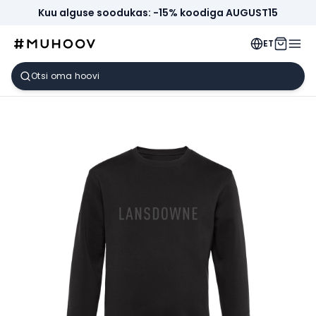
Kuu alguse soodukas: -15% koodiga AUGUST15
ET