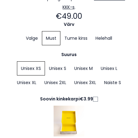
KKK-s
.
€49.00
Värv
Valge
Must
Tume kirss
Helehall
Suurus
Unisex XS
Unisex S
Unisex M
Unisex L
Unisex XL
Unisex 2XL
Unisex 3XL
Naiste S
Soovin kinkekarpi
€3.99