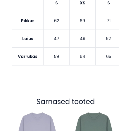
S
XS
S
Pikkus
62
69
71
Laius
47
49
52
Varrukas
59
64
65
Sarnased tooted