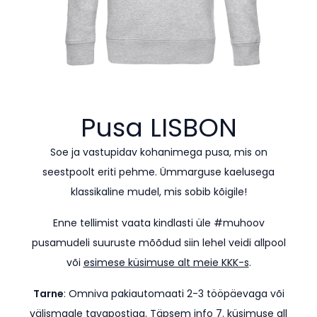
Pusa
LISBON
Soe ja vastupidav kohanimega pusa, mis on
seestpoolt eriti pehme. Ümmarguse kaelusega
klassikaline mudel, mis sobib kõigile!
Enne tellimist vaata kindlasti üle #muhoov
pusamudeli suuruste mõõdud siin lehel veidi allpool
või
esimese küsimuse alt meie KKK-s
.
Tarne
:
Omniva pakiautomaati 2-3 tööpäevaga või
välismaale tavapostiga. Täpsem info
7. küsimuse all