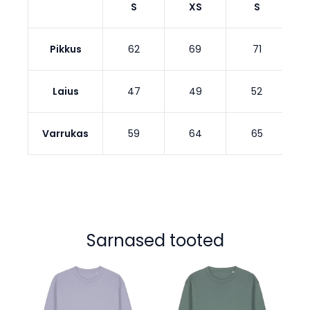
S
XS
S
Pikkus
62
69
71
Laius
47
49
52
Varrukas
59
64
65
Sarnased tooted