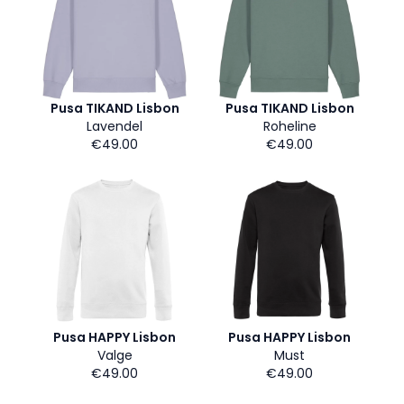
Pusa TIKAND Lisbon
Pusa TIKAND Lisbon
Lavendel
Roheline
€49.00
€49.00
Pusa HAPPY Lisbon
Pusa HAPPY Lisbon
Valge
Must
€49.00
€49.00