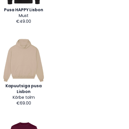
Pusa HAPPY Lisbon
Must
€49.00
Kapuutsiga pusa
Lisbon
Kõrbe tolm
€69.00