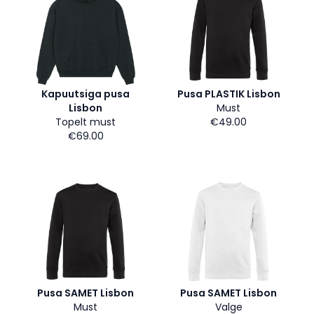
Kapuutsiga pusa
Pusa PLASTIK Lisbon
Lisbon
Must
Topelt must
€49.00
€69.00
Pusa SAMET Lisbon
Pusa SAMET Lisbon
Must
Valge