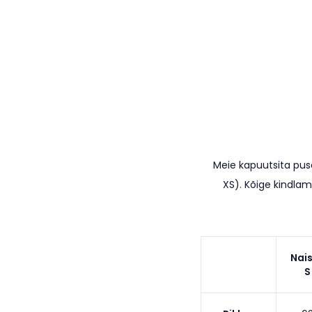
Meie kapuutsita pu
XS). K
õige kindlam
Nai
S