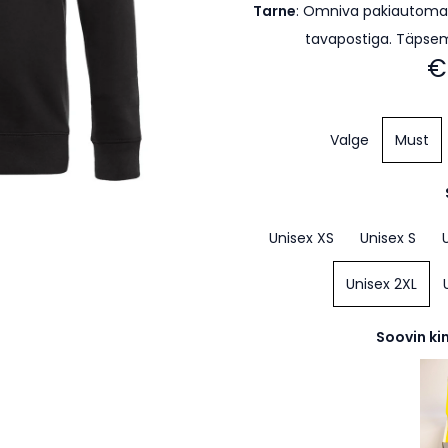
Tarne
:
Omniva pakiautomaa
tavapostiga. Täpse
€
Valge
Must
Unisex XS
Unisex S
Unisex 2XL
Soovin ki