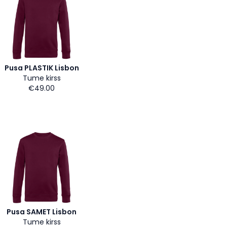
Pusa PLASTIK Lisbon
Tume kirss
€49.00
Pusa SAMET Lisbon
Tume kirss