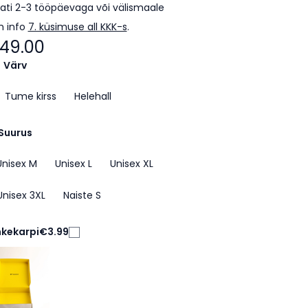
ti 2-3 tööpäevaga või välismaale
m info
7. küsimuse all KKK-s
.
49.00
Värv
Tume kirss
Helehall
Suurus
Unisex M
Unisex L
Unisex XL
Unisex 3XL
Naiste S
nkekarpi
€3.99