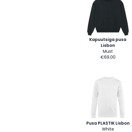
Kapuutsiga pusa
Lisbon
Must
€69.00
Pusa PLASTIK Lisbon
White