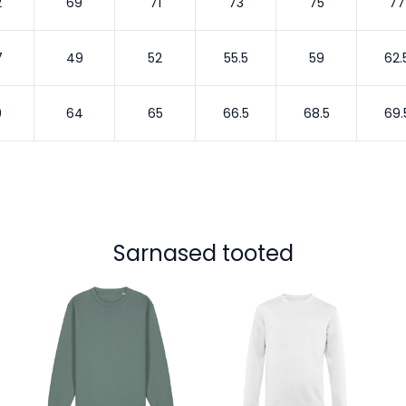
2
69
71
73
75
77
7
49
52
55.5
59
62.
9
64
65
66.5
68.5
69.
Sarnased tooted