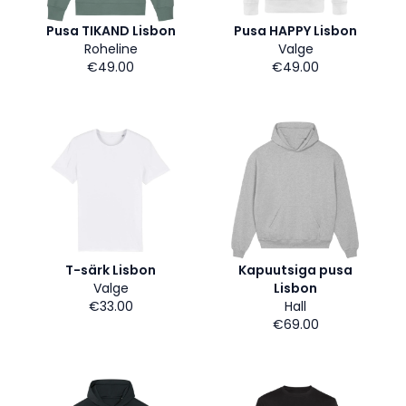
Pusa TIKAND Lisbon
Pusa HAPPY Lisbon
Roheline
Valge
€49.00
€49.00
T-särk Lisbon
Kapuutsiga pusa
Valge
Lisbon
€33.00
Hall
€69.00