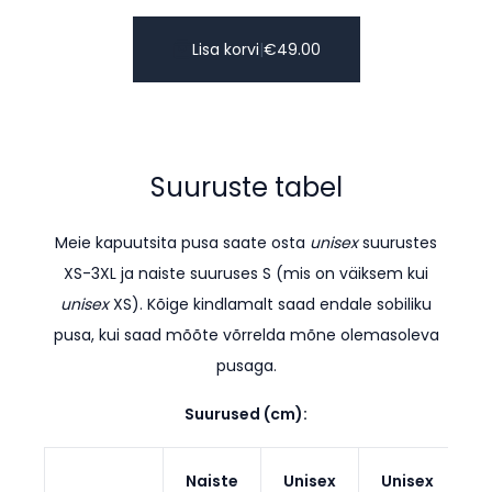
Lisa korvi
|
€
49.00
Suuruste tabel
Meie kapuutsita pusa saate osta
unisex
suurustes
XS-3XL ja naiste suuruses S (mis on väiksem kui
unisex
XS). K
õige kindlamalt saad endale sobiliku
pusa, kui saad mõõte võrrelda mõne olemasoleva
pusaga.
Suurused (cm):
Naiste
Unisex
Unisex
U