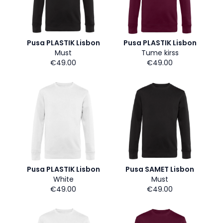
Pusa PLASTIK Lisbon
Pusa PLASTIK Lisbon
Must
Tume kirss
€49.00
€49.00
Pusa PLASTIK Lisbon
Pusa SAMET Lisbon
White
Must
€49.00
€49.00