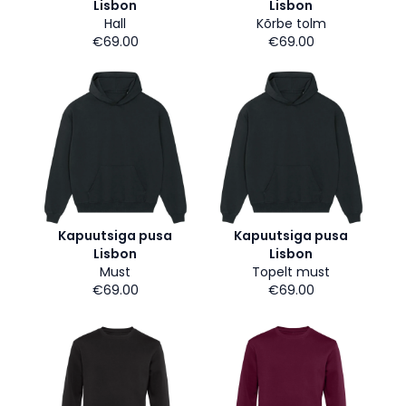
Lisbon
Lisbon
Hall
Kõrbe tolm
€69.00
€69.00
Kapuutsiga pusa
Kapuutsiga pusa
Lisbon
Lisbon
Must
Topelt must
€69.00
€69.00