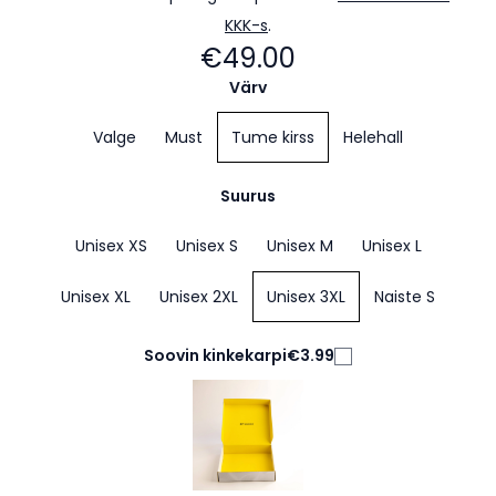
KKK-s
.
€49.00
Värv
Valge
Must
Tume kirss
Helehall
Suurus
Unisex XS
Unisex S
Unisex M
Unisex L
Unisex XL
Unisex 2XL
Unisex 3XL
Naiste S
Soovin kinkekarpi
€3.99