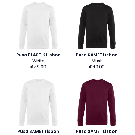
Pusa PLASTIK Lisbon
Pusa SAMET Lisbon
White
Must
€49.00
€49.00
Pusa SAMET Lisbon
Pusa SAMET Lisbon