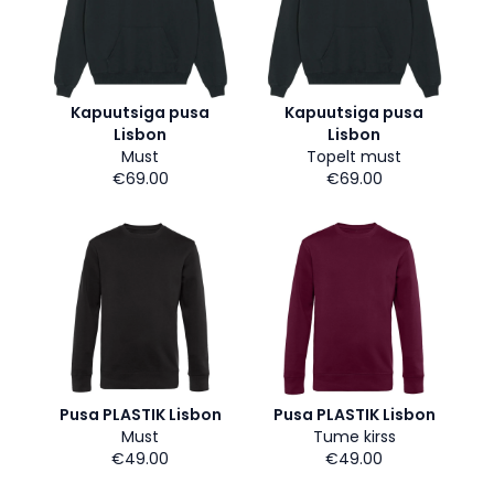
Kapuutsiga pusa
Kapuutsiga pusa
Lisbon
Lisbon
Must
Topelt must
€69.00
€69.00
Pusa PLASTIK Lisbon
Pusa PLASTIK Lisbon
Must
Tume kirss
€49.00
€49.00