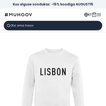
Kuu alguse soodukas: -15% koodiga AUGUST15
ET