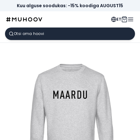
Kuu alguse soodukas: -15% koodiga AUGUST15
ET