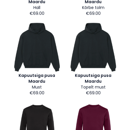
Maardu
Maardu
Hall
Kõrbe tolm
€69.00
€69.00
Kapuutsiga pusa
Kapuutsiga pusa
Maardu
Maardu
Must
Topelt must
€69.00
€69.00