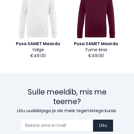
Pusa SAMET Maardu
Pusa SAMET Maardu
Valge
Tume kirss
€49.00
€49.00
Sulle meeldib, mis me
teeme?
Liitu uudiskirjaga ja ole meie tegemistega kursis.
Liitu