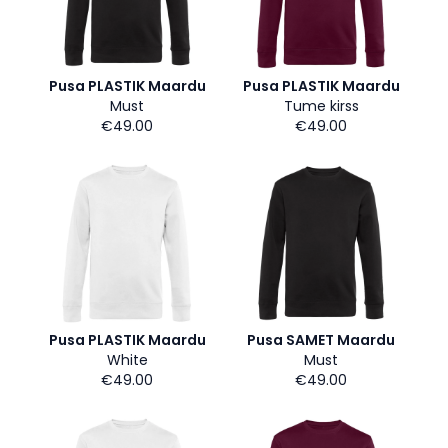
Pusa PLASTIK Maardu
Pusa PLASTIK Maardu
Must
Tume kirss
€49.00
€49.00
Pusa PLASTIK Maardu
Pusa SAMET Maardu
White
Must
€49.00
€49.00