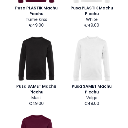
Pusa PLASTIK Machu
Pusa PLASTIK Machu
Picchu
Picchu
Tume kirss
White
€49.00
€49.00
Pusa SAMET Machu
Pusa SAMET Machu
Picchu
Picchu
Must
Valge
€49.00
€49.00