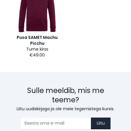
Pusa SAMET Machu
Picchu
Tume kirss
€49.00
Sulle meeldib, mis me
teeme?
Liitu uudiskirjaga ja ole meie tegemistega kursis.
Liitu