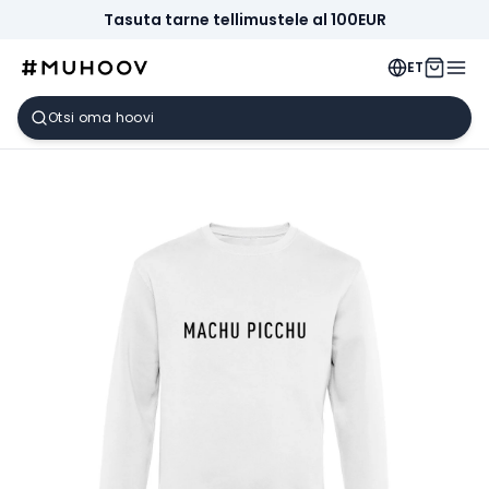
Tasuta tarne tellimustele al 100EUR
ET