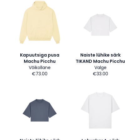
Kapuutsiga pusa
Naiste lühike särk
Machu Picchu
TIKAND Machu Picchu
Võikollane
Valge
€73.00
€33.00