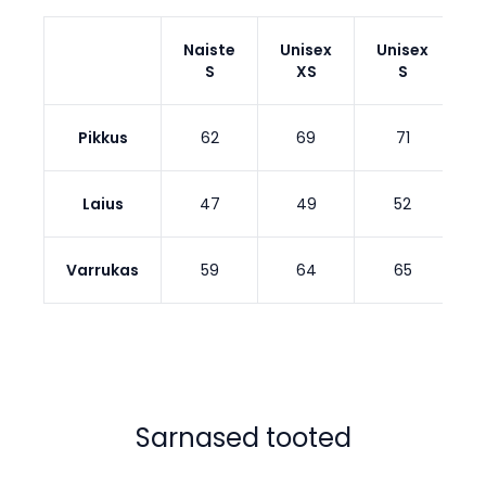
Naiste
Unisex
Unisex
U
S
XS
S
Pikkus
62
69
71
Laius
47
49
52
Varrukas
59
64
65
Sarnased tooted