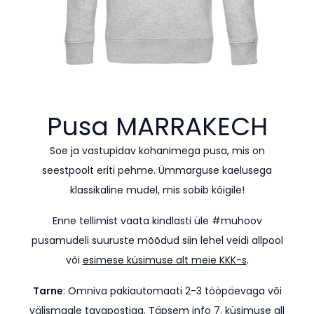
Pusa
MARRAKECH
Soe ja vastupidav kohanimega pusa, mis on
seestpoolt eriti pehme. Ümmarguse kaelusega
klassikaline mudel, mis sobib kõigile!
Enne tellimist vaata kindlasti üle #muhoov
pusamudeli suuruste mõõdud siin lehel veidi allpool
või
esimese küsimuse alt meie KKK-s
.
Tarne
:
Omniva pakiautomaati 2-3 tööpäevaga või
välismaale tavapostiga. Täpsem info
7. küsimuse all