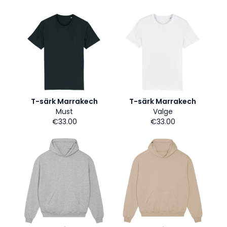
T-särk Marrakech
T-särk Marrakech
Must
Valge
€33.00
€33.00