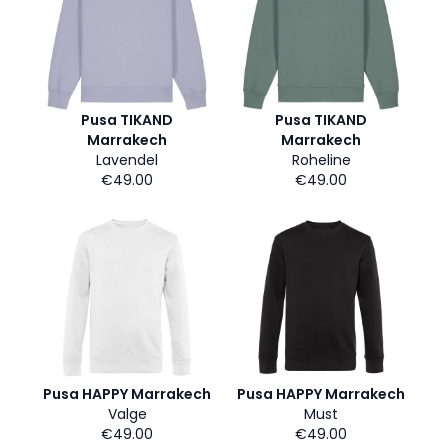
Pusa TIKAND
Pusa TIKAND
Marrakech
Marrakech
Lavendel
Roheline
€49.00
€49.00
Pusa HAPPY Marrakech
Pusa HAPPY Marrakech
Valge
Must
€49.00
€49.00