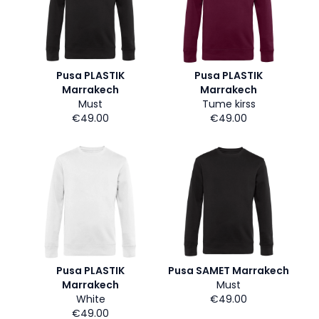
Pusa PLASTIK
Pusa PLASTIK
Marrakech
Marrakech
Must
Tume kirss
€49.00
€49.00
Pusa PLASTIK
Pusa SAMET Marrakech
Marrakech
Must
White
€49.00
€49.00