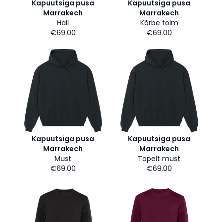
Kapuutsiga pusa
Kapuutsiga pusa
Marrakech
Marrakech
Hall
Kõrbe tolm
€69.00
€69.00
Kapuutsiga pusa
Kapuutsiga pusa
Marrakech
Marrakech
Must
Topelt must
€69.00
€69.00