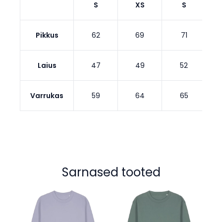
S
XS
S
Pikkus
62
69
71
Laius
47
49
52
Varrukas
59
64
65
Sarnased tooted