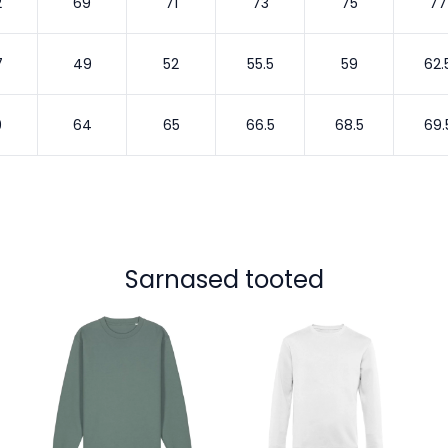
2
69
71
73
75
77
7
49
52
55.5
59
62.
9
64
65
66.5
68.5
69.
Sarnased tooted