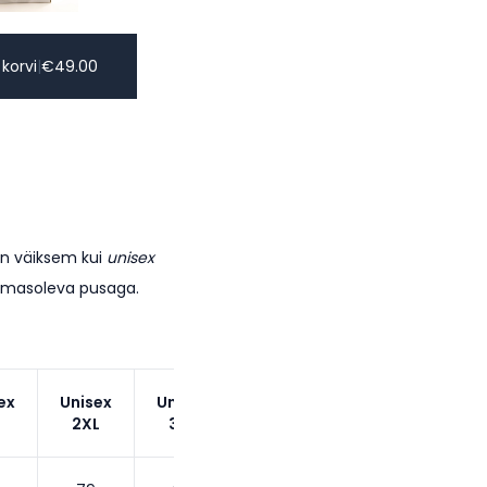
 korvi
|
€
49.00
on väiksem kui
unisex
lemasoleva pusaga.
ex
Unisex
Unisex
2XL
3XL