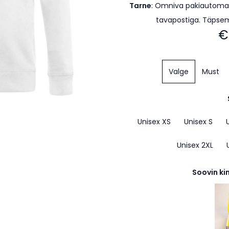
Tarne
:
Omniva pakiautomaa
tavapostiga. Täpse
€
Valge
Must
Unisex XS
Unisex S
Unisex 2XL
Soovin ki