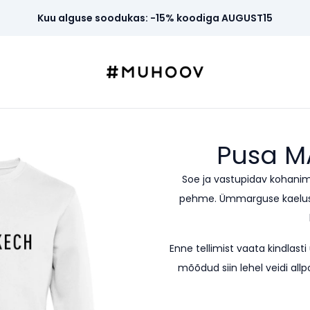
Kuu alguse soodukas: -15% koodiga AUGUST15
Pusa
M
Soe ja vastupidav kohanim
pehme. Ümmarguse kaeluseg
Enne tellimist vaata kindla
mõõdud siin lehel veidi allp