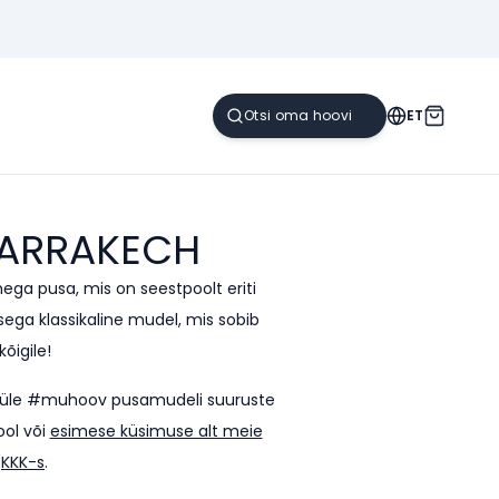
ET
ARRAKECH
ega pusa, mis on seestpoolt eriti
a klassikaline mudel, mis sobib
kõigile!
sti üle #muhoov pusamudeli suuruste
ool või
esimese küsimuse alt meie
KKK-s
.