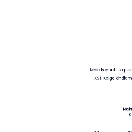
Meie kapuutsita pu
XS). K
õige kindlam
Nai
S