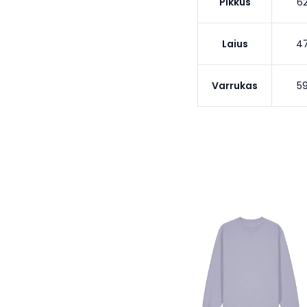
Pikkus
6
Laius
4
Varrukas
5