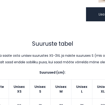
Lisa
Suuruste tabel
sa saate osta
unisex
suurustes XS-3XL ja naiste suuruses S (mis 
alt saad endale sobiliku pusa, kui saad mõõte võrrelda mõne o
Suurused (cm):
ste
Unisex
Unisex
Unisex
Unisex
Unis
XS
S
M
L
XL