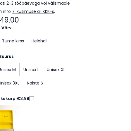
ti 2-3 tööpäevaga või välismaale
m info
7. küsimuse all KKK-s
.
49.00
Värv
Tume kirss
Helehall
Suurus
Unisex M
Unisex L
Unisex XL
Unisex 3XL
Naiste S
nkekarpi
€3.99