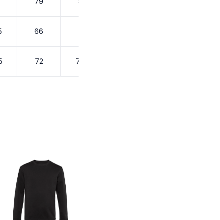
79
80
5
66
70
5
72
72.5