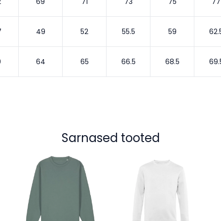
2
69
71
73
75
77
7
49
52
55.5
59
62.
9
64
65
66.5
68.5
69.
Sarnased tooted