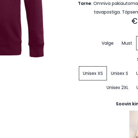
Tarne
:
Omniva pakiautomaa
tavapostiga. Täpse
€
Valge
Must
Unisex XS
Unisex S
Unisex 2XL
Soovin ki