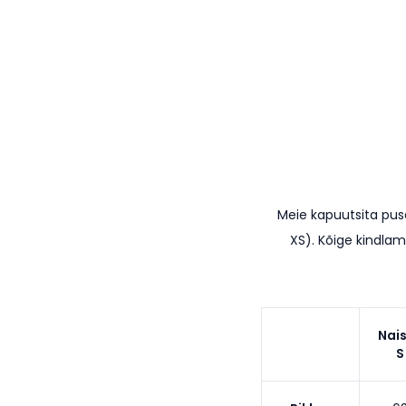
Meie kapuutsita pu
XS). K
õige kindlam
Nai
S