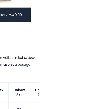
 korvi
|
€
49.00
on väiksem kui
unisex
lemasoleva pusaga.
ex
Unisex
Unisex
2XL
3XL