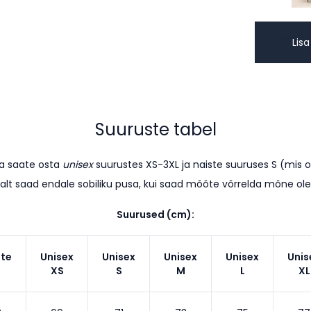
Lisa
Suuruste tabel
sa saate osta
unisex
suurustes XS-3XL ja naiste suuruses S (mis 
alt saad endale sobiliku pusa, kui saad mõõte võrrelda mõne o
Suurused (cm):
ste
Unisex
Unisex
Unisex
Unisex
Unis
XS
S
M
L
XL