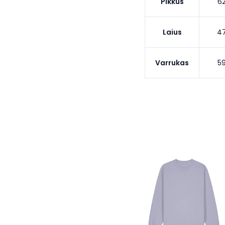
Pikkus
6
Laius
4
Varrukas
5