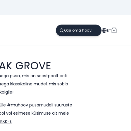
ET
AK GROVE
ega pusa, mis on seestpoolt eriti
a klassikaline mudel, mis sobib
kõigile!
sti üle #muhoov pusamudeli suuruste
ool või
esimese küsimuse alt meie
KKK-s
.