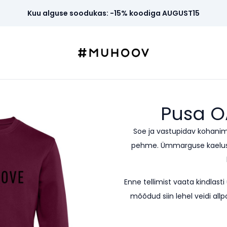
Kuu alguse soodukas: -15% koodiga AUGUST15
Pusa
O
Soe ja vastupidav kohanim
pehme. Ümmarguse kaeluseg
Enne tellimist vaata kindla
mõõdud siin lehel veidi allp