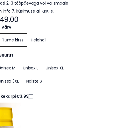
ti 2-3 tööpäevaga või välismaale
m info
7. küsimuse all KKK-s
.
49.00
Värv
Tume kirss
Helehall
Suurus
Unisex M
Unisex L
Unisex XL
Unisex 3XL
Naiste S
nkekarpi
€3.99