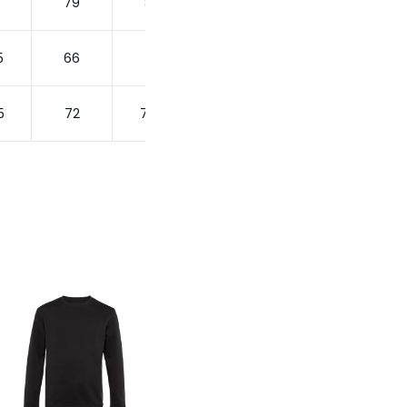
79
80
5
66
70
5
72
72.5