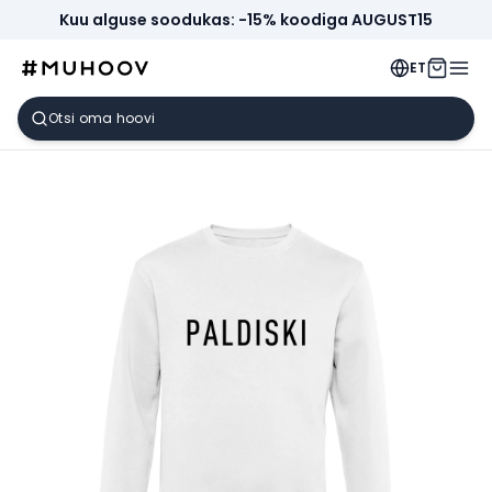
Kuu alguse soodukas: -15% koodiga AUGUST15
ET