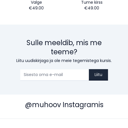
Valge
Tume kirss
€49.00
€49.00
Sulle meeldib, mis me
teeme?
Liitu uudiskirjaga ja ole meie tegemistega kursis.
Liitu
@muhoov Instagramis