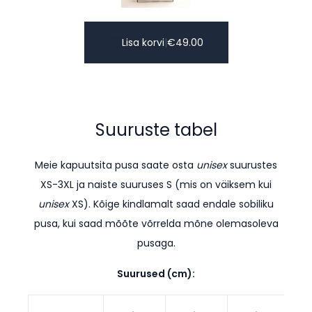
Lisa korvi
|
€
49.00
Suuruste tabel
Meie kapuutsita pusa saate osta
unisex
suurustes
XS-3XL ja naiste suuruses S (mis on väiksem kui
unisex
XS). K
õige kindlamalt saad endale sobiliku
pusa, kui saad mõõte võrrelda mõne olemasoleva
pusaga.
Suurused (cm):