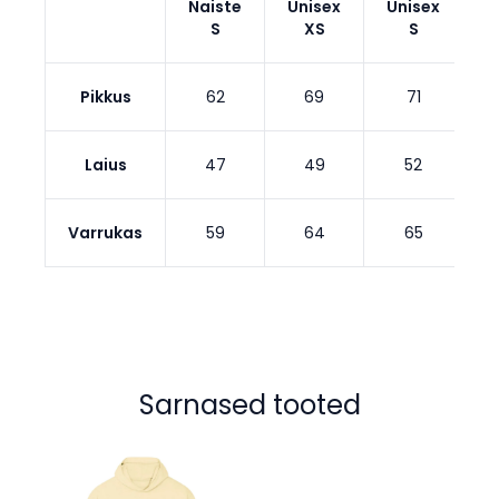
Naiste
Unisex
Unisex
U
S
XS
S
Pikkus
62
69
71
Laius
47
49
52
Varrukas
59
64
65
Sarnased tooted