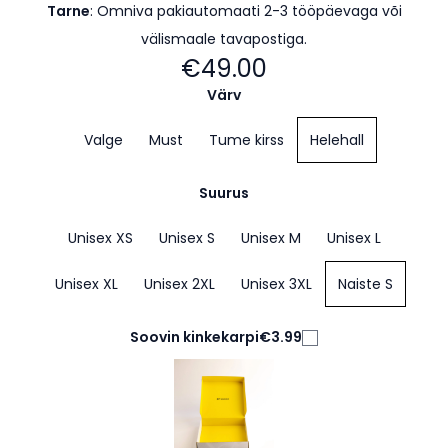
Tarne
: Omniva pakiautomaati 2-3 tööpäevaga
või
välismaale tavapostiga.
€49.00
Värv
Valge
Must
Tume kirss
Helehall
Suurus
Unisex XS
Unisex S
Unisex M
Unisex L
Unisex XL
Unisex 2XL
Unisex 3XL
Naiste S
Soovin kinkekarpi
€3.99