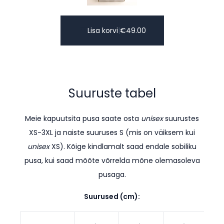
Lisa korvi
|
€
49.00
Suuruste tabel
Meie kapuutsita pusa saate osta
unisex
suurustes
XS-3XL ja naiste suuruses S (mis on väiksem kui
unisex
XS). K
õige kindlamalt saad endale sobiliku
pusa, kui saad mõõte võrrelda mõne olemasoleva
pusaga.
Suurused (cm):