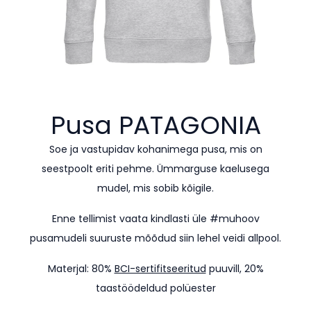
Pusa
PATAGONIA
Soe ja vastupidav kohanimega pusa, mis on
seestpoolt eriti pehme. Ümmarguse kaelusega
mudel, mis sobib kõigile.
Enne tellimist vaata kindlasti üle #muhoov
pusamudeli suuruste mõõdud siin lehel veidi allpool.
Materjal: 80%
BCI-sertifitseeritud
puuvill, 20%
taastöödeldud polüester