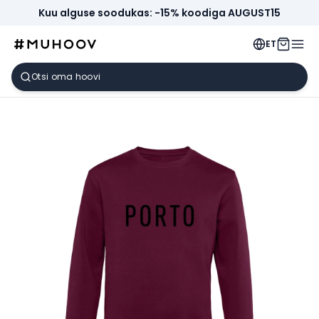
Kuu alguse soodukas: -15% koodiga AUGUST15
ET