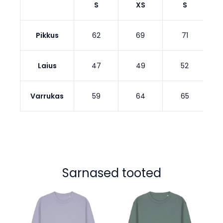
S
XS
S
Pikkus
62
69
71
Laius
47
49
52
Varrukas
59
64
65
Sarnased tooted