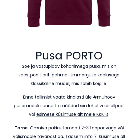
Pusa
PORTO
Soe ja vastupidav kohanimega pusa, mis on
seestpoolt eriti pehme. Ümmarguse kaelusega
klassikaline mudel, mis sobib kõigile!
Enne tellimist vaata kindlasti üle #muhoov
pusamudeli suuruste mõõdud siin lehel veidi allpool
või
esimese küsimuse alt meie KKK-s
.
Tarne
:
Omniva pakiautomaati 2-3 tööpäevaga või
välismaale tavapostiga. Täpsem info
7. küsimuse all