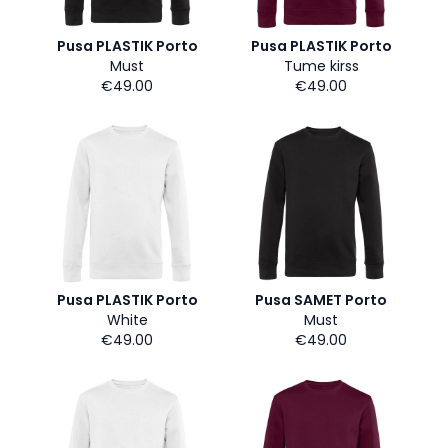
Pusa PLASTIK Porto
Pusa PLASTIK Porto
Must
Tume kirss
€49.00
€49.00
Pusa PLASTIK Porto
Pusa SAMET Porto
White
Must
€49.00
€49.00