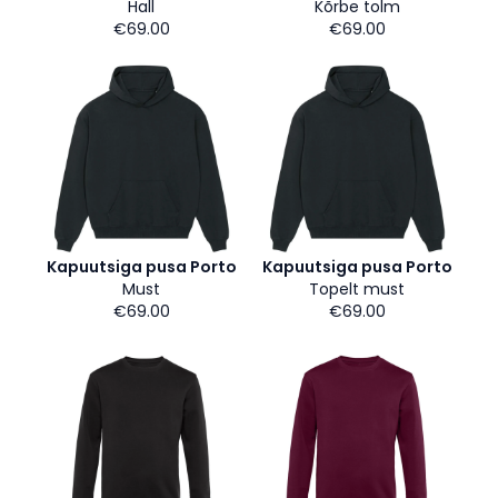
Hall
Kõrbe tolm
€69.00
€69.00
Kapuutsiga pusa Porto
Kapuutsiga pusa Porto
Must
Topelt must
€69.00
€69.00