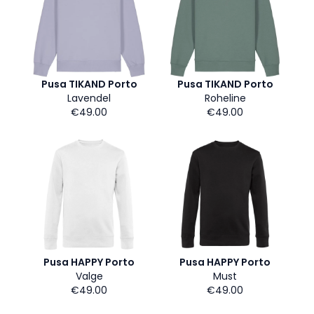
Pusa TIKAND Porto
Pusa TIKAND Porto
Lavendel
Roheline
€49.00
€49.00
Pusa HAPPY Porto
Pusa HAPPY Porto
Valge
Must
€49.00
€49.00