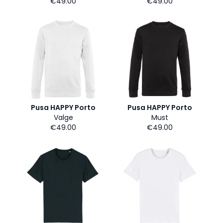
€49.00
€49.00
Pusa HAPPY Porto
Pusa HAPPY Porto
Valge
Must
€49.00
€49.00