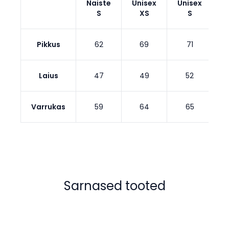
Naiste
Unisex
Unisex
U
S
XS
S
Pikkus
62
69
71
Laius
47
49
52
Varrukas
59
64
65
Sarnased tooted