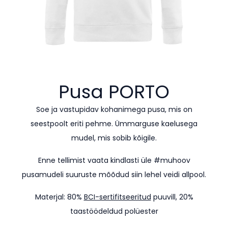
Pusa
PORTO
Soe ja vastupidav kohanimega pusa, mis on
seestpoolt eriti pehme. Ümmarguse kaelusega
mudel, mis sobib kõigile.
Enne tellimist vaata kindlasti üle #muhoov
pusamudeli suuruste mõõdud siin lehel veidi allpool.
Materjal: 80%
BCI-sertifitseeritud
puuvill, 20%
taastöödeldud polüester