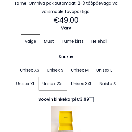
Tarne
: Omniva pakiautomaati 2-3 tööpäevaga
või
välismaale tavapostiga.
€49.00
Värv
Valge
Must
Tume kirss
Helehall
Suurus
Unisex XS
Unisex S
Unisex M
Unisex L
Unisex XL
Unisex 2XL
Unisex 3XL
Naiste S
Soovin kinkekarpi
€3.99