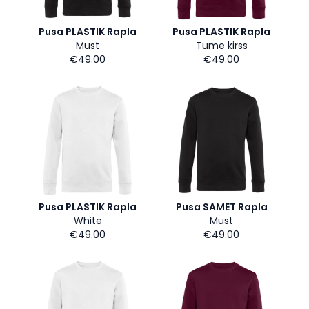
Pusa PLASTIK Rapla
Pusa PLASTIK Rapla
Must
Tume kirss
€49.00
€49.00
Pusa PLASTIK Rapla
Pusa SAMET Rapla
White
Must
€49.00
€49.00