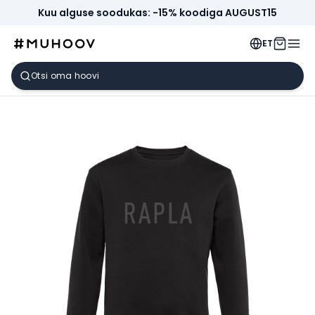
Kuu alguse soodukas: -15% koodiga AUGUST15
ET