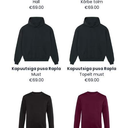
Hall
Kõrbe tolm
€69.00
€69.00
Kapuutsiga pusa Rapla
Kapuutsiga pusa Rapla
Must
Topelt must
€69.00
€69.00